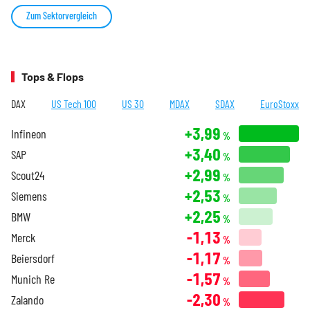
Zum Sektorvergleich
Tops & Flops
DAX
US Tech 100
US 30
MDAX
SDAX
EuroStoxx
+3,99
Infineon
%
+3,40
SAP
%
+2,99
Scout24
%
+2,53
Siemens
%
+2,25
BMW
%
-1,13
Merck
%
-1,17
Beiersdorf
%
-1,57
Munich Re
%
-2,30
Zalando
%