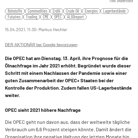
Foto: Shutterstock
Rohstoffe
Commodities
Erdöl
Crude Oil
Energies
Lagerbestände
Fututres
Trading
CME
OPEC
ALGOreport
15.04.2021, 11:30
‧ Markus Hechler
DER AKTIONÄR bei Google bevorzugen
Die OPEC hat am Dienstag. 13. April, ihre Prognose für die
Ölnachfrage im Jahr 2021 erhöht. Begründet wurde dieser
Schritt mit einem Nachlassen der Pandemie sowie einer
guten Zusammenarbeit der OPEC+ Staaten bei der
Kontrolle der Produktion. Zudem fallen US-Lagerbestände
weiter.
OPEC sieht 2021 höhere Nachfrage
Die OPEC geht nun davon aus, dass der weltweite tägliche
Verbrauch um 6,6 Prozent steigen könnte. Damit ändert die
Organisation ihre negative Haltung der letzten Monate hin