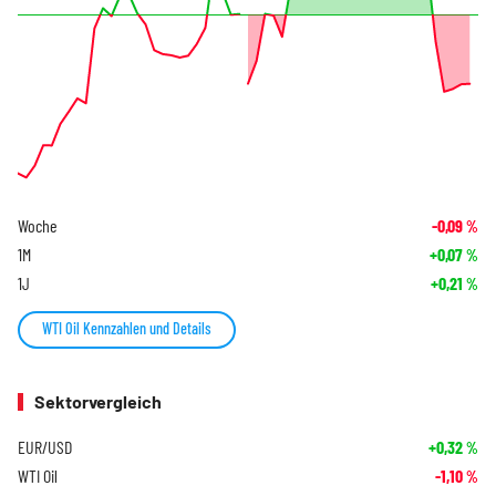
Woche
-0,09
%
1M
+0,07
%
1J
+0,21
%
WTI Oil Kennzahlen und Details
Sektorvergleich
EUR/USD
+0,32
%
WTI Oil
-1,10
%