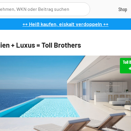
++ Heiß kaufen, eiskalt verdoppeln ++
ien + Luxus = Toll Brothers
Toll 