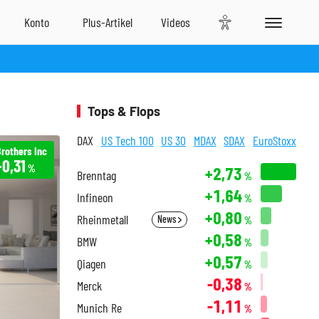
Tops & Flops
DAX
US Tech 100
US 30
MDAX
SDAX
EuroStoxx
Brothers Inc
+0,31
%
+2,73
Brenntag
%
+1,64
Infineon
%
+0,80
Rheinmetall
News
%
+0,58
BMW
%
+0,57
Qiagen
%
-0,38
Merck
%
-1,11
Munich Re
%