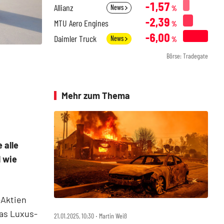
-1,57
Allianz
News
%
-2,39
MTU Aero Engines
%
-6,00
Daimler Truck
News
%
Börse: Tradegate
Mehr zum Thema
 alle
l wie
-Aktien
Das Luxus-
21.01.2025, 10:30 ‧ Martin Weiß