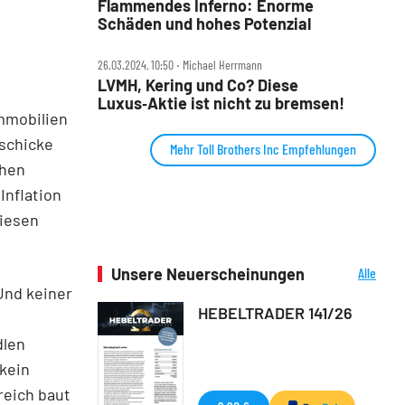
Flammendes Inferno: Enorme
Schäden und hohes Potenzial
26.03.2024, 10:50 ‧ Michael Herrmann
LVMH, Kering und Co? Diese
Luxus‑Aktie ist nicht zu bremsen!
mmobilien
 schicke
Mehr Toll Brothers Inc Empfehlungen
chen
Inflation
diesen
Unsere Neuerscheinungen
Alle
Neuerscheinungen
Und keiner
HEBELTRADER 141/26
u
dlen
kein
reich baut