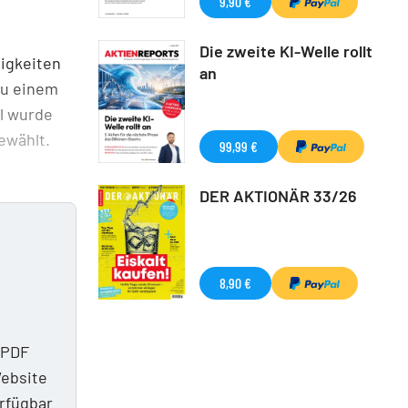
9,90 €
Die zweite KI-Welle rollt
higkeiten
an
zu einem
l wurde
ewählt.
99,99 €
DER AKTIONÄR 33/26
8,90 €
 PDF
Website
erfügbar