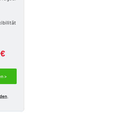
n
ibilität
 €
en >
lden
.