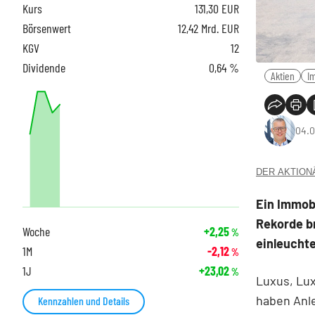
Kurs
131,30
EUR
Börsenwert
12,42 Mrd. EUR
KGV
12
Dividende
0,64 %
Aktien
I
04.0
DER AKTIONÄR
Ein Immobi
Rekorde br
Woche
+2,25
%
einleucht
1M
-2,12
%
1J
+23,02
%
Luxus, Lux
haben Anle
Kennzahlen und Details