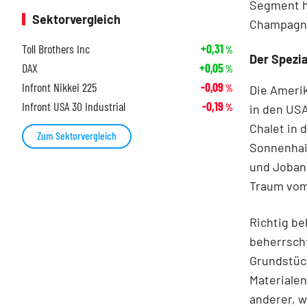
Segment ha
Sektorvergleich
Champagner
Toll Brothers Inc
+0,31
%
Der Spezia
DAX
+0,05
%
Infront Nikkei 225
-0,09
Die Ameri
%
Infront USA 30 Industrial
-0,19
in den USA
%
Chalet in 
Zum Sektorvergleich
Sonnenhain
und Jobang
Traum vom
Richtig be
beherrscht
Grundstück
Materiale
anderer, 