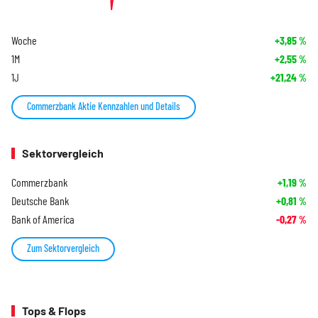
Woche
+3,85
%
1M
+2,55
%
1J
+21,24
%
Commerzbank Aktie Kennzahlen und Details
Sektorvergleich
Commerzbank
+1,19
%
Deutsche Bank
+0,81
%
Bank of America
-0,27
%
Zum Sektorvergleich
Tops & Flops