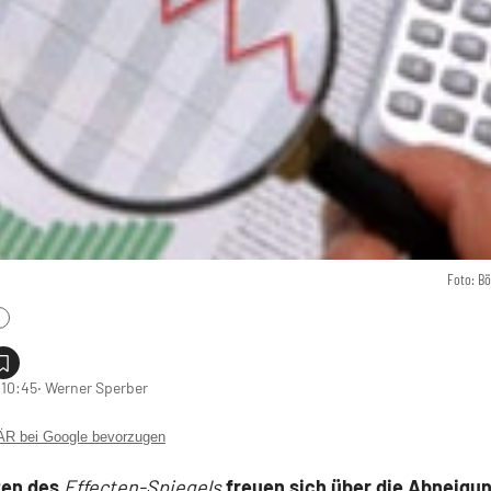
Foto: B
 10:45
‧ Werner Sperber
 bei Google bevorzugen
ten des
Effecten-Spiegels
freuen sich über die Abneigun