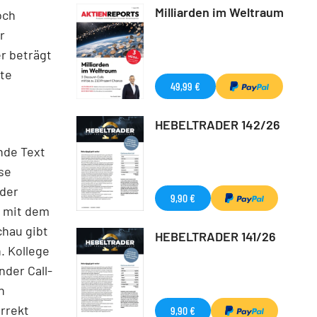
Milliarden im Weltraum
och
r
r beträgt
fte
49,99 €
HEBELTRADER 142/26
nde Text
se
 der
9,90 €
d mit dem
chau gibt
HEBELTRADER 141/26
. Kollege
nder Call-
n
rrekt
9,90 €