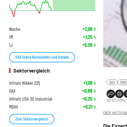
Woche
+2,06
%
1M
+1,25
%
1J
+9,26
%
DAX Index Kennzahlen und Details
Sektorvergleich
DAX
RWE
Infront Nikkei 225
+1,08
%
DAX
+0,69
%
Infront USA 30 Industrial
+0,25
%
30.07.2014,
MDAX
+0,21
%
DER AKTIONÄR
Zum Sektorvergleich
Die Exper