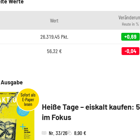
lte Werte
Veränderu
Wert
Heute in %
26.319,45
Pkt.
+0,69
56,32
€
-0,04
e Ausgabe
Heiße Tage – eiskalt kaufen: 
im Fokus
Nr. 33/26
8,90 €