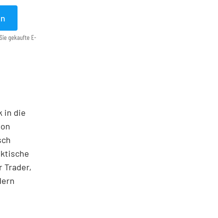
en
Sie gekaufte E-
 in die
ton
sch
aktische
 Trader,
dern