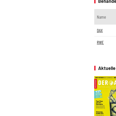
Behande
Name
DAX
RWE
Aktuell