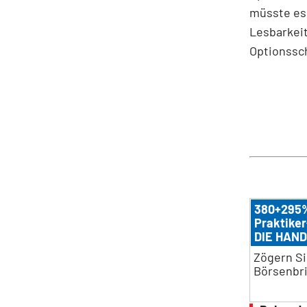
müsste es 
Lesbarkeit
Optionssch
380+295%
Praktiker
DIE HAND
Zögern Si
Börsenbri