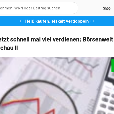
++ Heiß kaufen, eiskalt verdoppeln ++
tzt schnell mal viel verdienen; Börsenwelt
chau II