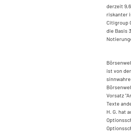
derzeit 9,
riskanter 
Citigroup
die Basis 
Notierunge
Börsenwel
ist von d
sinnwahre
Börsenwel
Vorsatz "
Texte ande
H. G. hat 
Optionssch
Optionssch