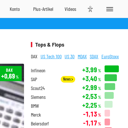
Tops & Flops
DAX
US Tech 100
US 30
MDAX
SDAX
EuroStoxx
+3,99
DAX
Infineon
%
+0,69
+3,40
%
SAP
News
%
+2,99
Scout24
%
+2,53
Siemens
%
+2,25
BMW
%
-1,13
Merck
%
-1,17
Beiersdorf
%