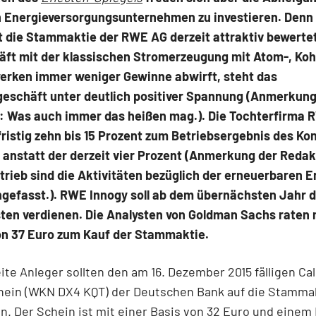
in Energieversorgungsunternehmen zu investieren. Denn
st die Stammaktie der RWE AG derzeit attraktiv bewerte
äft mit der klassischen Stromerzeugung mit Atom-, Koh
erken immer weniger Gewinne abwirft, steht das
eschäft unter deutlich positiver Spannung (Anmerkung
: Was auch immer das heißen mag.). Die Tochterfirma 
lfristig zehn bis 15 Prozent zum Betriebsergebnis des Ko
 anstatt der derzeit vier Prozent (Anmerkung der Redak
rieb sind die Aktivitäten bezüglich der erneuerbaren E
efasst.). RWE Innogy soll ab dem übernächsten Jahr d
sten verdienen. Die Analysten von Goldman Sachs raten 
von 37 Euro zum Kauf der Stammaktie.
ite Anleger sollten den am 16. Dezember 2015 fälligen Cal
hein (WKN DX4 KQT) der Deutschen Bank auf die Stamma
. Der Schein ist mit einer Basis von 32 Euro und einem