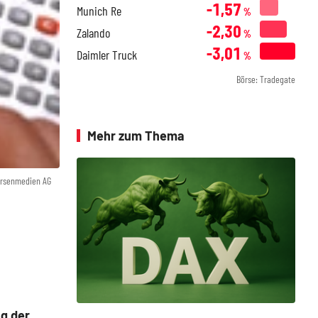
-1,57
Munich Re
%
-2,30
Zalando
%
-3,01
Daimler Truck
%
Börse: Tradegate
Mehr zum Thema
örsenmedien AG
g der