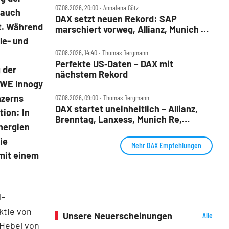
07.08.2026, 20:00 ‧ Annalena Götz
 auch
DAX setzt neuen Rekord: SAP
t. Während
marschiert vorweg, Allianz, Munich Re
& Daimler Truck patzen
le- und
07.08.2026, 14:40 ‧ Thomas Bergmann
Perfekte US‑Daten – DAX mit
 der
nächstem Rekord
RWE Innogy
nzerns
07.08.2026, 09:00 ‧ Thomas Bergmann
DAX startet uneinheitlich – Allianz,
tion: In
Brenntag, Lanxess, Munich Re,
nergien
Porsche SE, SUSS MicroTec im Check
ie
Mehr DAX Empfehlungen
mit einem
l-
ktie von
Unsere Neuerscheinungen
Alle
Neuerscheinungen
 Hebel von