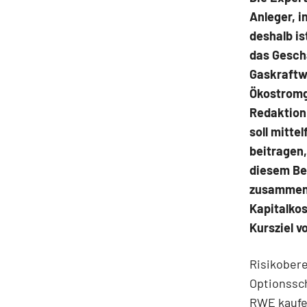
Anleger, 
deshalb i
das Gesch
Gaskraftw
Ökostromg
Redaktion
soll mitte
beitragen,
diesem Bet
zusammeng
Kapitalko
Kursziel 
Risikobere
Optionssc
RWE kaufen