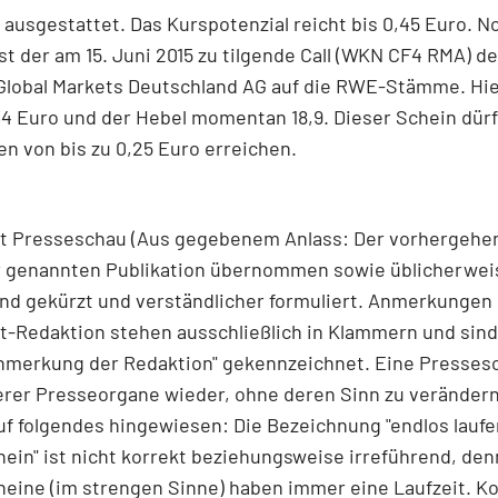
6 ausgestattet. Das Kurspotenzial reicht bis 0,45 Euro. N
ist der am 15. Juni 2015 zu tilgende Call (WKN CF4 RMA) de
 Global Markets Deutschland AG auf die RWE-Stämme. Hie
34 Euro und der Hebel momentan 18,9. Dieser Schein dür
n von bis zu 0,25 Euro erreichen.
t Presseschau (Aus gegebenem Anlass: Der vorhergehe
er genannten Publikation übernommen sowie üblicherwei
nd gekürzt und verständlicher formuliert. Anmerkungen
t-Redaktion stehen ausschließlich in Klammern und sin
Anmerkung der Redaktion" gekennzeichnet. Eine Presses
rer Presseorgane wieder, ohne deren Sinn zu verändern
auf folgendes hingewiesen: Die Bezeichnung "endlos laufe
ein" ist nicht korrekt beziehungsweise irreführend, den
eine (im strengen Sinne) haben immer eine Laufzeit. Ko