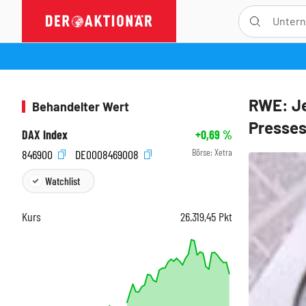
RWE: Je
Behandelter Wert
Presses
DAX Index
+0,69
%
Börse:
Xetra
846900
DE0008469008
Watchlist
Kurs
26.319,45
Pkt