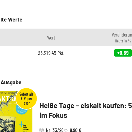
lte Werte
Veränderu
Wert
Heute in %
26.319,45
Pkt.
+0,69
e Ausgabe
Heiße Tage – eiskalt kaufen: 
im Fokus
Nr. 33/26
8,90 €