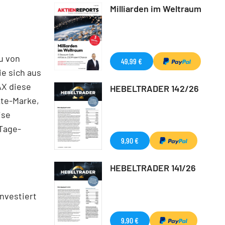
Milliarden im Weltraum
u von
49,99 €
ie sich aus
AX diese
HEBELTRADER 142/26
kte-Marke,
ise
-Tage-
9,90 €
HEBELTRADER 141/26
nvestiert
9,90 €