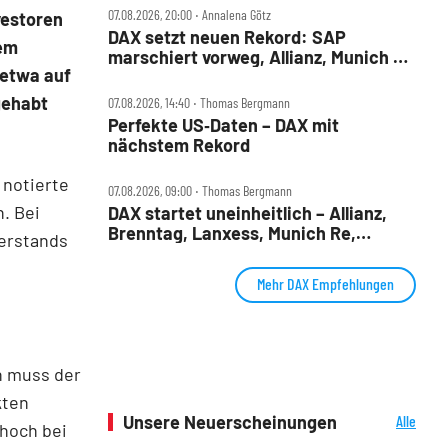
07.08.2026, 20:00 ‧ Annalena Götz
vestoren
DAX setzt neuen Rekord: SAP
dem
marschiert vorweg, Allianz, Munich Re
 etwa auf
& Daimler Truck patzen
gehabt
07.08.2026, 14:40 ‧ Thomas Bergmann
Perfekte US‑Daten – DAX mit
nächstem Rekord
 notierte
07.08.2026, 09:00 ‧ Thomas Bergmann
n. Bei
DAX startet uneinheitlich – Allianz,
Brenntag, Lanxess, Munich Re,
derstands
Porsche SE, SUSS MicroTec im Check
Mehr DAX Empfehlungen
n muss der
kten
Unsere Neuerscheinungen
Alle
thoch bei
Neuerscheinungen