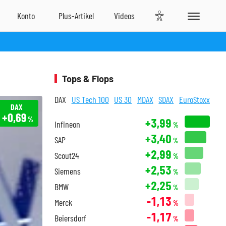
Tops & Flops
DAX
US Tech 100
US 30
MDAX
SDAX
EuroStoxx
DAX
+0,69
%
+3,99
Infineon
%
+3,40
SAP
%
+2,99
Scout24
%
+2,53
Siemens
%
+2,25
BMW
%
-1,13
Merck
%
-1,17
Beiersdorf
%