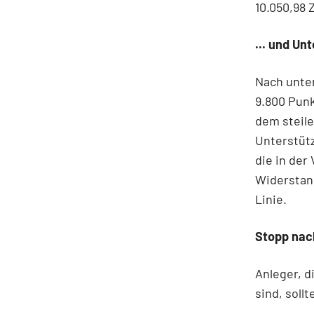
10.050,98 Z
... und Un
Nach unte
9.800 Punk
dem steile
Unterstüt
die in der
Widerstand
Linie.
Stopp nac
Anleger, 
sind, soll