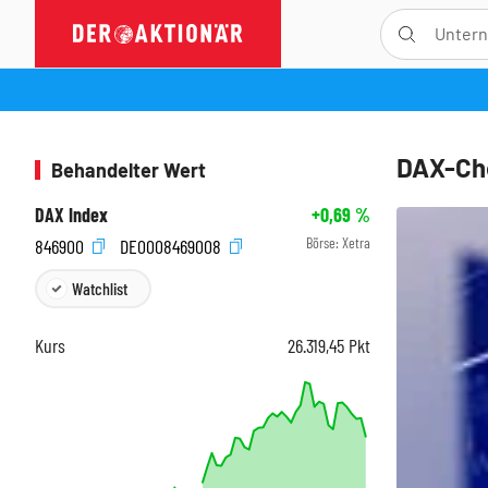
DAX-Che
Behandelter Wert
DAX Index
+0,69
%
Börse:
Xetra
846900
DE0008469008
Watchlist
Kurs
26.319,45
Pkt