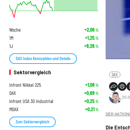
Woche
+2,06
%
1M
+1,25
%
1J
+9,26
%
DAX Index Kennzahlen und Details
Sektorvergleich
DAX
Infront Nikkei 225
+1,08
%
DAX
+0,69
%
20.0
Infront USA 30 Industrial
+0,25
%
MDAX
+0,21
%
DER AKTIONÄR
Zum Sektorvergleich
Die Entsc