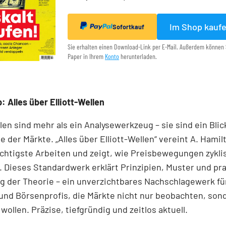
Im Shop kauf
Sofortkauf
Sie erhalten einen Download-Link per E-Mail. Außerdem können 
Paper in Ihrem
Konto
herunterladen.
: Alles über Elliott-Wellen
llen sind mehr als ein Analysewerkzeug – sie sind ein Blick
e der Märkte. „Alles über Elliott-Wellen“ vereint A. Hamil
chtigste Arbeiten und zeigt, wie Preisbewegungen zykli
 Dieses Standardwerk erklärt Prinzipien, Muster und pr
 der Theorie – ein unverzichtbares Nachschlagewerk für
und Börsenprofis, die Märkte nicht nur beobachten, son
wollen. Präzise, tiefgründig und zeitlos aktuell.