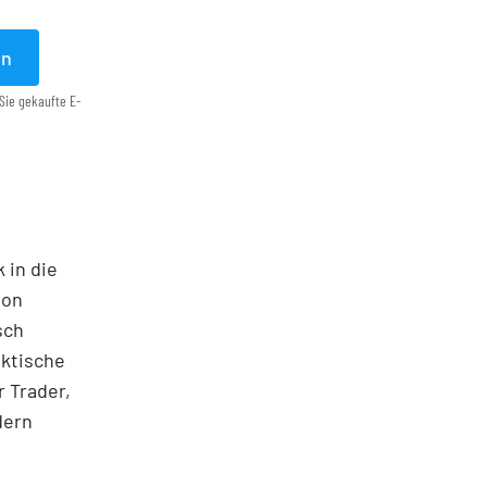
en
Sie gekaufte E-
 in die
ton
sch
aktische
 Trader,
dern