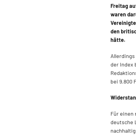
Freitag au
waren darü
Vereinigt
den briti
hätte.
Allerdings
der Index 
Redaktion
bei 9.800 
Widerstand
Für einen 
deutsche L
nachhaltig