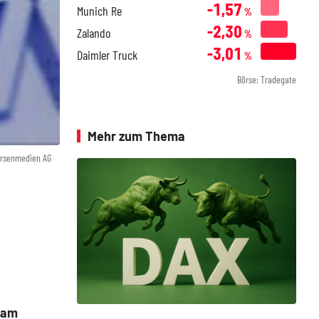
-1,57
Munich Re
%
-2,30
Zalando
%
-3,01
Daimler Truck
%
Börse: Tradegate
Mehr zum Thema
örsenmedien AG
 am