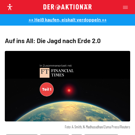
++ Heiß kaufen, eiskalt verdoppeln ++
Auf ins All: Die Jagd nach Erde 2.0
Foto: A. Smith, N. Madhusudhan/Zuma Press/Reuters