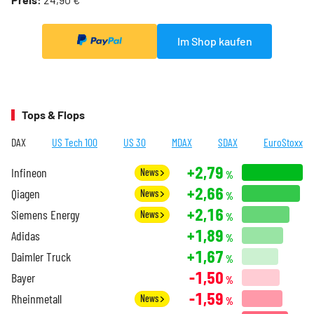
Im Shop kaufen
Tops & Flops
DAX
US Tech 100
US 30
MDAX
SDAX
EuroStoxx
+2,79
Infineon
News
%
+2,66
Qiagen
News
%
+2,16
Siemens Energy
News
%
+1,89
Adidas
%
+1,67
Daimler Truck
%
-1,50
Bayer
%
-1,59
Rheinmetall
News
%