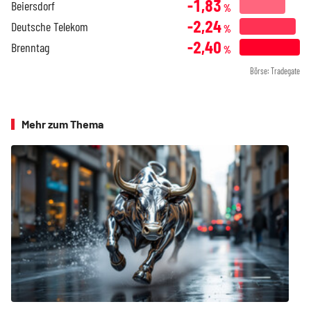
-1,83
Beiersdorf
%
-2,24
Deutsche Telekom
%
-2,40
Brenntag
%
Börse: Tradegate
Mehr zum Thema