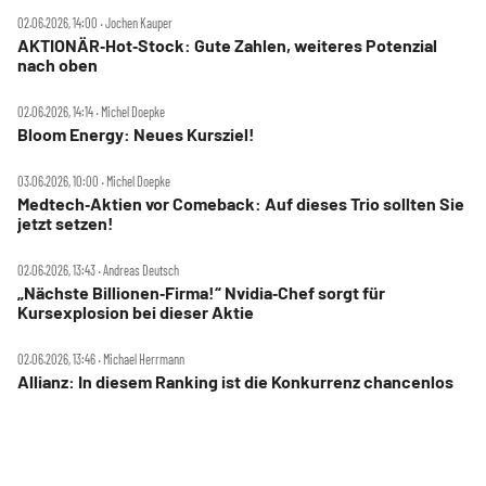
02.06.2026, 14:00 ‧ Jochen Kauper
AKTIONÄR‑Hot‑Stock: Gute Zahlen, weiteres Potenzial
nach oben
02.06.2026, 14:14 ‧ Michel Doepke
Bloom Energy: Neues Kursziel!
03.06.2026, 10:00 ‧ Michel Doepke
Medtech‑Aktien vor Comeback: Auf dieses Trio sollten Sie
jetzt setzen!
02.06.2026, 13:43 ‧ Andreas Deutsch
„Nächste Billionen‑Firma!“ Nvidia‑Chef sorgt für
Kursexplosion bei dieser Aktie
02.06.2026, 13:46 ‧ Michael Herrmann
Allianz: In diesem Ranking ist die Konkurrenz chancenlos