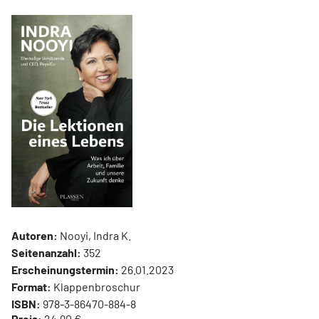
Autoren:
Nooyi, Indra K.
Seitenanzahl:
352
Erscheinungstermin:
26.01.2023
Format:
Klappenbroschur
ISBN:
978-3-86470-884-8
Preis:
24,90 €