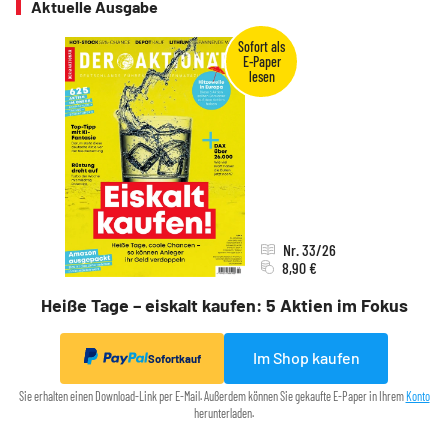
Aktuelle Ausgabe
Nr. 33/26
8,90 €
Heiße Tage – eiskalt kaufen: 5 Aktien im Fokus
Im Shop kaufen
Sofortkauf
Sie erhalten einen Download-Link per E-Mail. Außerdem können Sie gekaufte E-Paper in Ihrem
Konto
herunterladen.