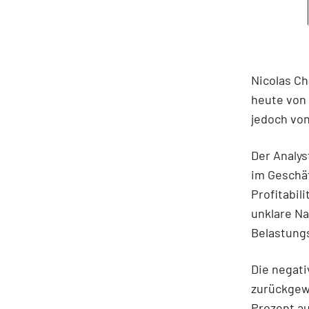
Nicolas C
heute von 
jedoch von
Der Analys
im Geschäf
Profitabil
unklare N
Belastung
Die negat
zurückgew
Prozent au