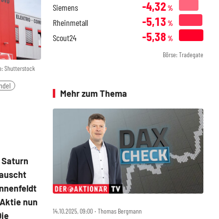
-4,32
Siemens
%
-5,13
Rheinmetall
%
-5,38
Scout24
%
Börse: Tradegate
o: Shutterstock
ndel
Mehr zum Thema
 Saturn
tauscht
nnenfeldt
-Aktie nun
14.10.2025, 09:00 ‧ Thomas Bergmann
Die