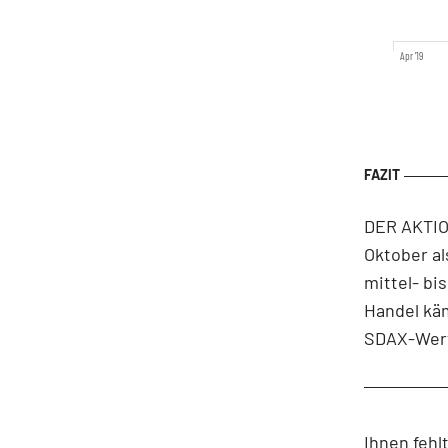
Apr '19
DER AKTIO
Oktober al
mittel- bi
Handel kä
SDAX-Wert
Ihnen fehl