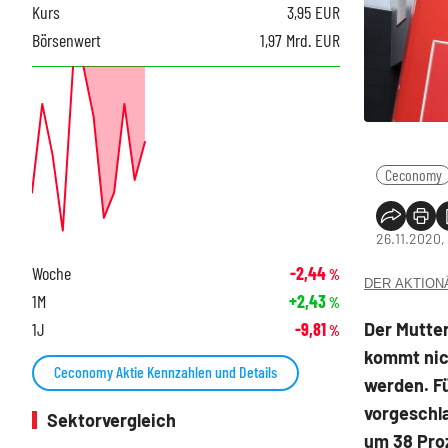
Kurs
3,95
EUR
Börsenwert
1,97 Mrd. EUR
Ceconomy
26.11.2020, 
Woche
-2,44
%
DER AKTIONÄR
1M
+2,43
%
Der Mutte
1J
-9,81
%
kommt nich
Ceconomy Aktie Kennzahlen und Details
werden. F
vorgeschla
Sektorvergleich
um 38 Pro