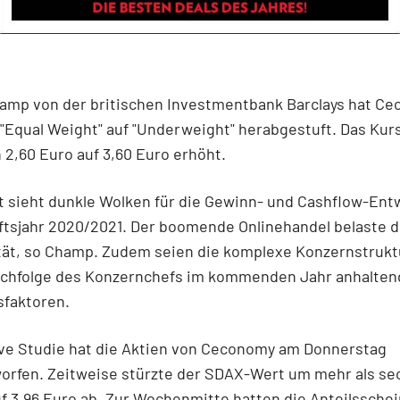
hamp von der britischen Investmentbank Barclays hat C
"Equal Weight" auf "Underweight" herabgestuft. Das Kur
 2,60 Euro auf 3,60 Euro erhöht.
t sieht dunkle Wolken für die Gewinn- und Cashflow-Ent
tsjahr 2020/2021. Der boomende Onlinehandel belaste d
ität, so Champ. Zudem seien die komplexe Konzernstrukt
achfolge des Konzernchefs im kommenden Jahr anhalten
sfaktoren.
ive Studie hat die Aktien von Ceconomy am Donnerstag
orfen. Zeitweise stürzte der SDAX-Wert um mehr als se
f 3,96 Euro ab. Zur Wochenmitte hatten die Anteilssche