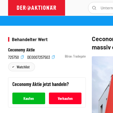
Ceconom
Behandelter Wert
massiv 
Ceconomy Aktie
Börse:
Tradegate
725750
DE0007257503
Watchlist
Ceconomy
Aktie jetzt handeln?
Kaufen
Verkaufen