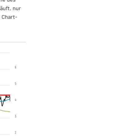
äuft, nur
 Chart-
6
5
4
3
2