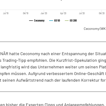
Jul '19
Okt '19
Jan '20
Apr '20
Jul '20
Okt '20
Ceconomy
GD 50
GD 200
Ceconomy
(WK
NÄR hatte Ceconomy nach einer Entspannung der Situat
s Trading-Tipp empfohlen. Die Kurzfrist-Spekulation ging
s langfristig wird das Unternehmen weiter um seinen Pla
mpfen müssen. Aufgrund verbessertem Online-Geschäft 
 seinen Aufwärtstrend nach der laufenden Korrektur for
ten bisher die Experten-Tipps und Anlageempfehlungen,