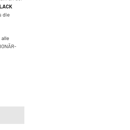
LACK
s die
alle
IONÄR-