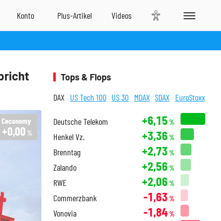
bricht
Tops & Flops
DAX
US Tech 100
US 30
MDAX
SDAX
EuroStoxx
+6,15
Ceconomy
Deutsche Telekom
%
+0,00
+3,36
%
Henkel Vz.
%
+2,73
Brenntag
%
+2,56
Zalando
%
+2,06
RWE
%
-1,63
Commerzbank
%
-1,84
Vonovia
%