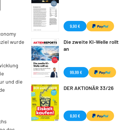
9,90 €
economy
sziel wurde
Die zweite KI-Welle rollt
an
wicklung
99,99 €
ie
ur und die
DER AKTIONÄR 33/26
de
8,90 €
chs
ine des