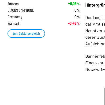
Amazon
+0,06
%
Hintergrü
DIXONS CARPHONE
0
%
Ceconomy
0
Der langjä
%
Walmart
-0,48
das Amt se
%
Hauptvers
Zum Sektorvergleich
deren Zus
Aufsichts
Dannenfeld
Finanzvors
Netzwerk-