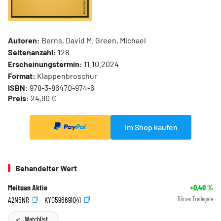
Autoren:
Berns, David M. Green, Michael
Seitenanzahl:
128
Erscheinungstermin:
11.10.2024
Format:
Klappenbroschur
ISBN:
978-3-86470-974-6
Preis:
24,90 €
Im Shop kaufen
Behandelter Wert
Meituan Aktie
+0,40
%
A2N5NR
KYG596691041
Börse:
Tradegate
Watchlist