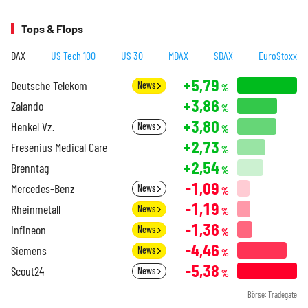
Tops & Flops
DAX
US Tech 100
US 30
MDAX
SDAX
EuroStoxx
+5,79
Deutsche Telekom
News
%
+3,86
Zalando
%
+3,80
Henkel Vz.
News
%
+2,73
Fresenius Medical Care
%
+2,54
Brenntag
%
-1,09
Mercedes-Benz
News
%
-1,19
Rheinmetall
News
%
-1,36
Infineon
News
%
-4,46
Siemens
News
%
-5,38
Scout24
News
%
Börse: Tradegate