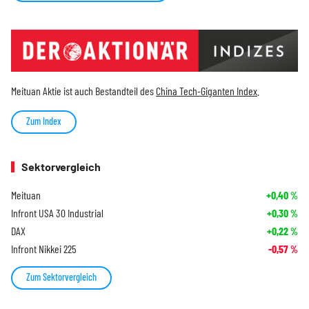
Meituan Aktie ist auch Bestandteil des
China Tech-Giganten Index
.
Zum Index
Sektorvergleich
Meituan
+0,40
%
Infront USA 30 Industrial
+0,30
%
DAX
+0,22
%
Infront Nikkei 225
-0,57
%
Zum Sektorvergleich