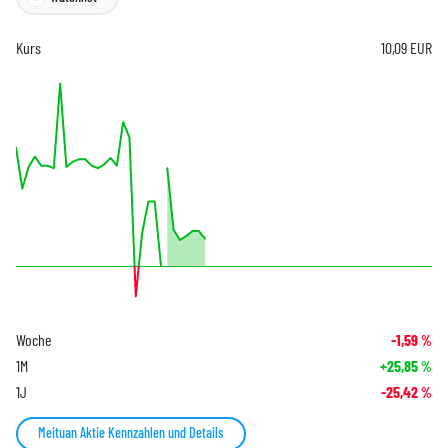
Kurs
10,09
EUR
Woche
-1,59
%
1M
+25,85
%
1J
-25,42
%
Meituan Aktie Kennzahlen und Details