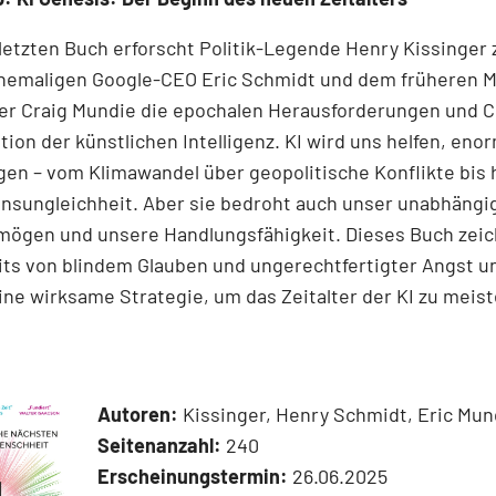
 letzten Buch erforscht Politik-Legende Henry Kissinge
hemaligen Google-CEO Eric Schmidt und dem früheren M
r Craig Mundie die epochalen Herausforderungen und 
tion der künstlichen Intelligenz. KI wird uns helfen, eno
gen – vom Klimawandel über geo­poli­tische Konflikte bis 
sungleichheit. Aber sie bedroht auch unser unabhängi
rmögen und unsere Handlungsfähigkeit. Dieses Buch zeic
ts von blindem Glauben und ungerechtfertigter Angst u
eine wirksame Strategie, um das Zeitalter der KI zu meist
Autoren:
Kissinger, Henry Schmidt, Eric Mun
Seitenanzahl:
240
Erscheinungstermin:
26.06.2025