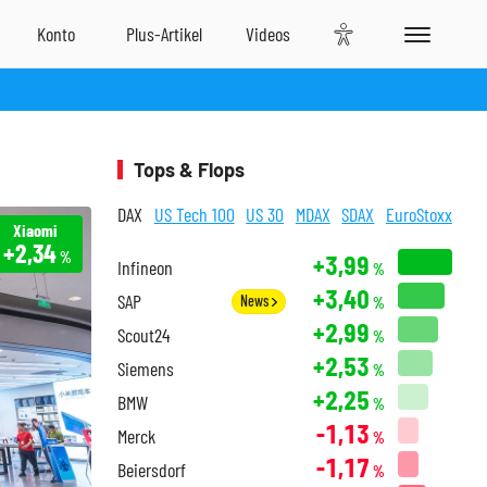
Tops & Flops
DAX
US Tech 100
US 30
MDAX
SDAX
EuroStoxx
Xiaomi
+2,34
%
+3,99
Infineon
%
+3,40
SAP
News
%
+2,99
Scout24
%
+2,53
Siemens
%
+2,25
BMW
%
-1,13
Merck
%
-1,17
Beiersdorf
%