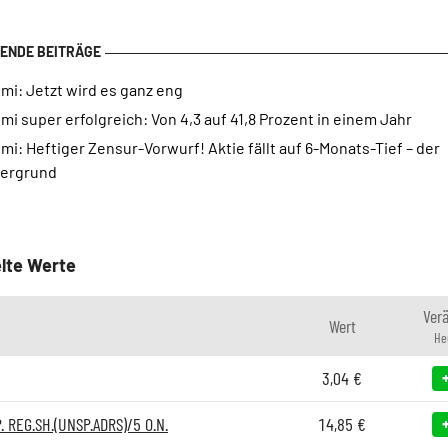
mi: Jetzt wird es ganz eng
mi super erfolgreich: Von 4,3 auf 41,8 Prozent in einem Jahr
mi: Heftiger Zensur-Vorwurf! Aktie fällt auf 6-Monats-Tief – der
tergrund
lte Werte
Ver
Wert
He
3,04
€
. REG.SH.(UNSP.ADRS)/5 O.N.
14,85
€