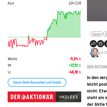
Kurs
3,04
EUR
Xiaomi
X
14.1
Woche
-5,24
%
1M
+17,72
%
DER AKTIONÄR
1J
-46,19
%
In den ver
Xiaomi Aktie Kennzahlen und Details
leicht pos
nicht. Et
steht ein 
der Aktie 