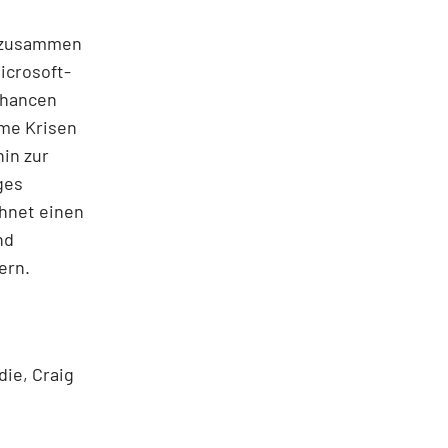
r zusammen
icrosoft-
Chancen
rme Krisen
hin zur
ges
hnet einen
nd
ern.
die, Craig