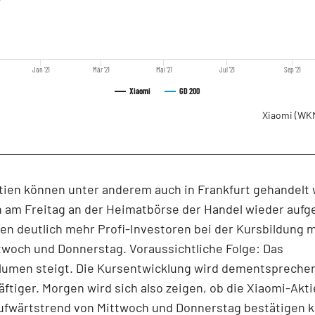
Jan '21
Mär '21
Mai '21
Jul '21
Sep '21
Xiaomi
GD 200
Xiaomi
(WKN
tien können unter anderem auch in Frankfurt gehandelt
 am Freitag an der Heimatbörse der Handel wieder au
ten deutlich mehr Profi-Investoren bei der Kursbildung
twoch und Donnerstag. Voraussichtliche Folge: Das
lumen steigt. Die Kursentwicklung wird dementspreche
ftiger. Morgen wird sich also zeigen, ob die Xiaomi-Akt
Aufwärtstrend von Mittwoch und Donnerstag bestätigen k