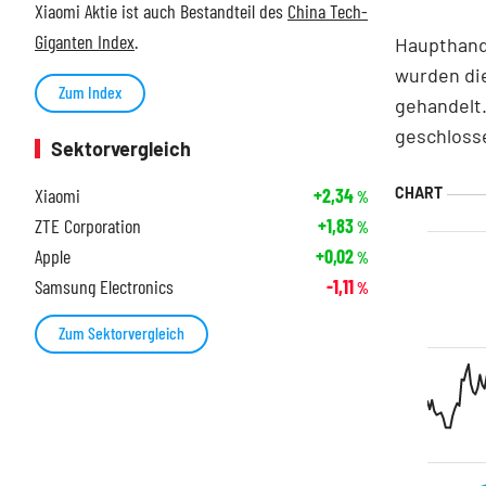
Xiaomi Aktie ist auch Bestandteil des
China Tech-
Giganten Index
.
Haupthand
wurden die
Zum Index
gehandelt.
geschlosse
Sektorvergleich
Xiaomi
+2,34
%
ZTE Corporation
+1,83
%
Apple
+0,02
%
Samsung Electronics
-1,11
%
Zum Sektorvergleich