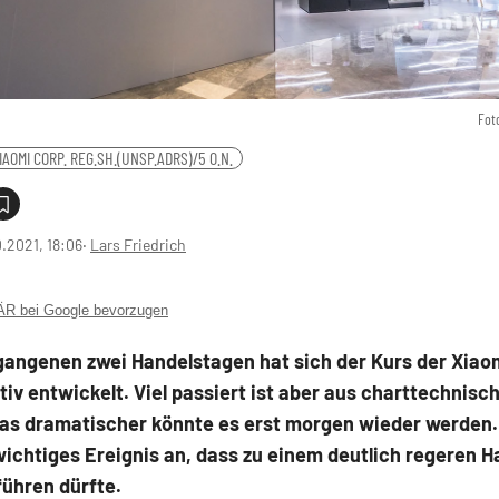
Fot
IAOMI CORP. REG.SH.(UNSP.ADRS)/5 O.N.
0.2021, 18:06
‧
Lars Friedrich
 bei Google bevorzugen
gangenen zwei Handelstagen hat sich der Kurs der Xiao
itiv entwickelt. Viel passiert ist aber aus charttechnisc
was dramatischer könnte es erst morgen wieder werden
wichtiges Ereignis an, dass zu einem deutlich regeren H
führen dürfte.