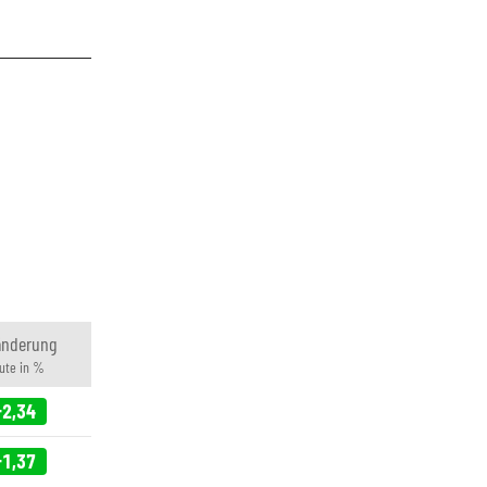
änderung
ute in %
+2,34
+1,37