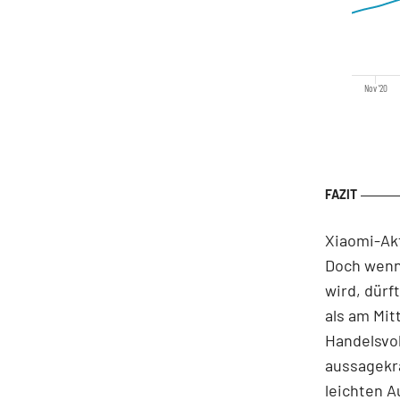
Nov '20
Xiaomi-Ak
Doch wenn
wird, dürf
als am Mit
Handelsvo
aussagekrä
leichten 