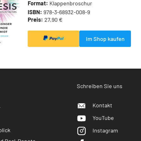
Format:
Klappenbroschur
ISBN:
978-3-68932-008-9
Preis:
27,90 €
Im Shop kaufen
Schreiben Sie uns
Kontakt
r
YouTube
lick
Instagram
nd Real-Depots