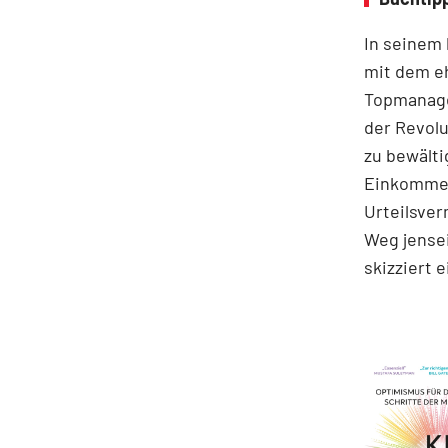
In seinem
mit dem e
Topmanage
der Revolu
zu bewälti
Einkommen
Urteilsve
Weg jensei
skizziert 