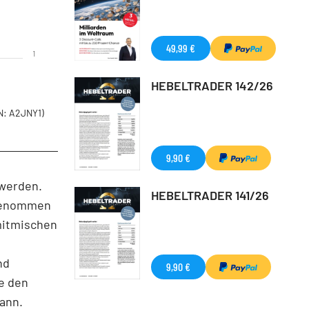
49,99 €
1
HEBELTRADER 142/26
: A2JNY1)
9,90 €
 werden.
HEBELTRADER 141/26
fgenommen
 mitmischen
nd
9,90 €
ie den
ann.