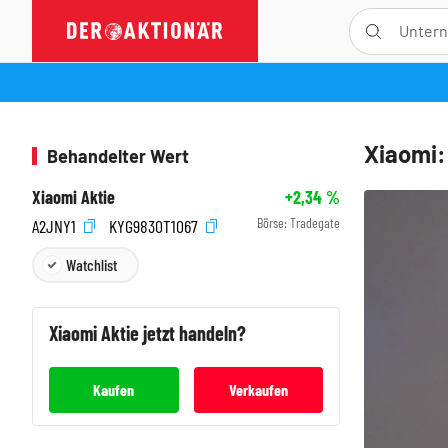
Xiaomi:
Behandelter Wert
Xiaomi Aktie
+2,34
%
Börse:
Tradegate
A2JNY1
KYG9830T1067
Watchlist
Xiaomi
Aktie jetzt handeln?
Kaufen
Verkaufen