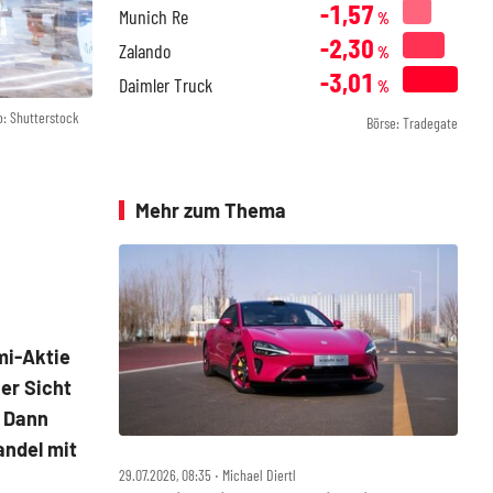
-1,57
Munich Re
%
-2,30
Zalando
%
-3,01
Daimler Truck
%
o: Shutterstock
Börse: Tradegate
Mehr zum Thema
mi-Aktie
her Sicht
. Dann
andel mit
29.07.2026, 08:35 ‧ Michael Diertl