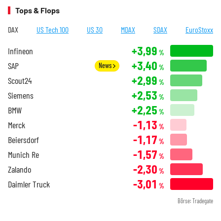
Tops & Flops
DAX
US Tech 100
US 30
MDAX
SDAX
EuroStoxx
+3,99
Infineon
%
+3,40
SAP
News
%
+2,99
Scout24
%
+2,53
Siemens
%
+2,25
BMW
%
-1,13
Merck
%
-1,17
Beiersdorf
%
-1,57
Munich Re
%
-2,30
Zalando
%
-3,01
Daimler Truck
%
Börse: Tradegate