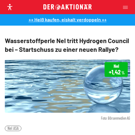
++ Heiß kaufen, eiskalt verdoppeln ++
Wasserstoffperle Nel tritt Hydrogen Council
bei – Startschuss zu einer neuen Rallye?
Nel
+1,42
%
Foto: Börsenmedien AG
Nel ASA