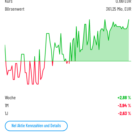
Kurs
0,199
EUR
Börsenwert
361,25 Mio. EUR
Woche
+2,88
%
1M
-3,94
%
1J
-2,63
%
Nel Aktie Kennzahlen und Details