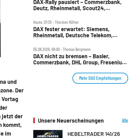
DAX‑Rally pausiert – Commerzbank,
Deutz, Rheinmetall, Scout24,
Siemens, SUSS, United Internet im
Check
Heute, 07:35 ‧ Thorsten Küfner
DAX fester erwartet: Siemens,
Rheinmetall, Deutsche Telekom,
Merck und Commerzbank im Fokus
05.08.2026, 09:00 ‧ Thomas Bergmann
DAX nicht zu bremsen – Basler,
Commerzbank, DHL Group, Fresenius,
Infineon, Vonovia im Check
Mehr DAX Empfehlungen
ina und
nzone. Der
m Vortag
der
jetzt der
Unsere Neuerscheinungen
Alle
nn kommt,
Neuerscheinungen
ie im
HEBELTRADER 141/26