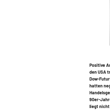
Positive 
den USA tr
Dow-Future
hatten ne
Handelsges
90er-Jahre
liegt nich