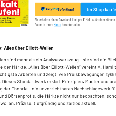
Im Shop kauf
Sofortkauf
Sie erhalten einen Download-Link per E-Mail. Außerdem können 
Paper in Ihrem
Konto
herunterladen.
: Alles über Elliott-Wellen
llen sind mehr als ein Analysewerkzeug – sie sind ein Blick
e der Märkte. „Alles über Elliott-Wellen“ vereint A. Hamil
chtigste Arbeiten und zeigt, wie Preisbewegungen zykli
 Dieses Standardwerk erklärt Prinzipien, Muster und pr
 der Theorie – ein unverzichtbares Nachschlagewerk für
und Börsenprofis, die Märkte nicht nur beobachten, son
wollen. Präzise, tiefgründig und zeitlos aktuell.