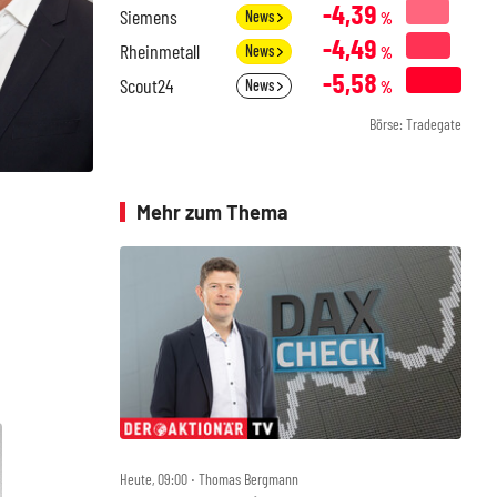
-4,39
Siemens
News
%
-4,49
Rheinmetall
News
%
-5,58
Scout24
News
%
Börse: Tradegate
Mehr zum Thema
Heute, 09:00 ‧ Thomas Bergmann