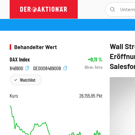
Wall St
Behandelter Wert
Eröffnu
DAX Index
+0,11
%
Salesfo
Börse:
Xetra
846900
DE0008469008
Watchlist
Kurs
26.155,95
Pkt