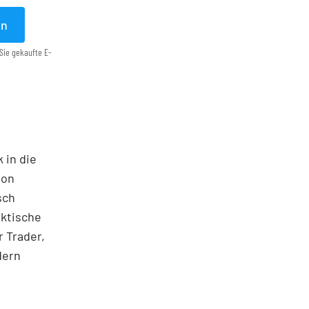
en
Sie gekaufte E-
 in die
ton
sch
aktische
 Trader,
dern