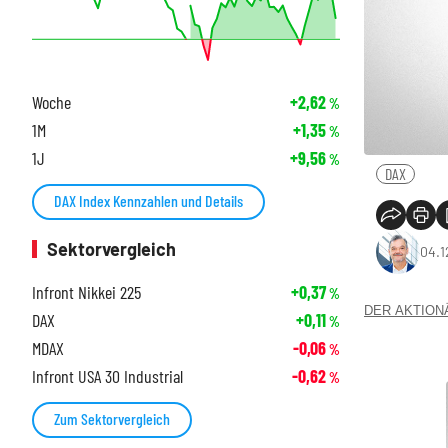
Woche
+2,62
%
1M
+1,35
%
1J
+9,56
%
DAX
DAX Index Kennzahlen und Details
Sektorvergleich
04.1
Infront Nikkei 225
+0,37
%
DER AKTIONÄR
DAX
+0,11
%
MDAX
-0,06
%
Infront USA 30 Industrial
-0,62
%
Zum Sektorvergleich