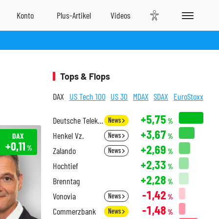
Tops & Flops
DAX
US Tech 100
US 30
MDAX
SDAX
EuroStoxx
+5,75
Deutsche Telekom
News
%
+3,67
Henkel Vz.
DAX
News
%
+0,11
+2,69
%
Zalando
News
%
+2,33
Hochtief
%
+2,28
Brenntag
%
-1,42
Vonovia
News
%
-1,48
Commerzbank
News
%