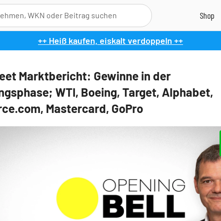
++ Heiß kaufen, eiskalt verdoppeln ++
reet Marktbericht: Gewinne in der
ngsphase; WTI, Boeing, Target, Alphabet,
rce.com, Mastercard, GoPro