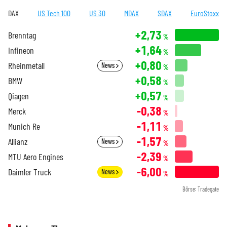
DAX
US Tech 100
US 30
MDAX
SDAX
EuroStoxx
+2,73
Brenntag
%
+1,64
Infineon
%
+0,80
Rheinmetall
News
%
+0,58
BMW
%
+0,57
Qiagen
%
-0,38
Merck
%
-1,11
Munich Re
%
-1,57
Allianz
News
%
-2,39
MTU Aero Engines
%
-6,00
Daimler Truck
News
%
Börse: Tradegate