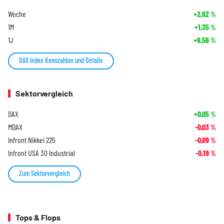
Woche
+2,62
%
1M
+1,35
%
1J
+9,56
%
DAX Index Kennzahlen und Details
Sektorvergleich
DAX
+0,05
%
MDAX
-0,03
%
Infront Nikkei 225
-0,09
%
Infront USA 30 Industrial
-0,19
%
Zum Sektorvergleich
Tops & Flops