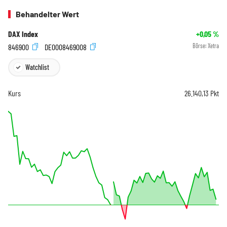
Behandelter Wert
DAX Index
+0,05
%
846900
DE0008469008
Börse:
Xetra
Watchlist
Kurs
26.140,13
Pkt