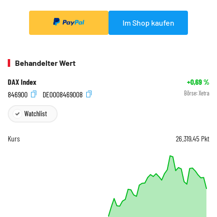
Im Shop kaufen
Behandelter Wert
DAX Index
+0,69
%
846900
DE0008469008
Börse:
Xetra
Watchlist
Kurs
26.319,45
Pkt