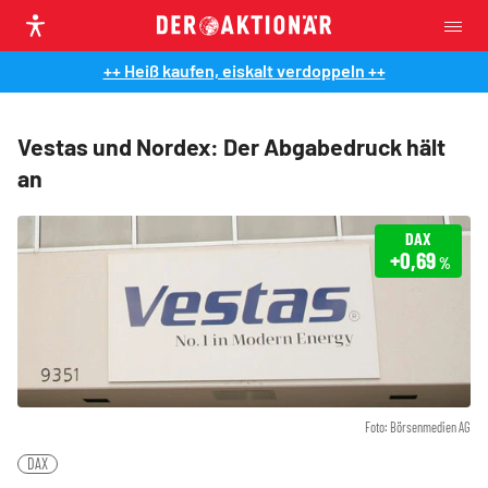
++ Heiß kaufen, eiskalt verdoppeln ++
Vestas und Nordex: Der Abgabedruck hält
an
DAX
+0,69
%
Foto: Börsenmedien AG
DAX