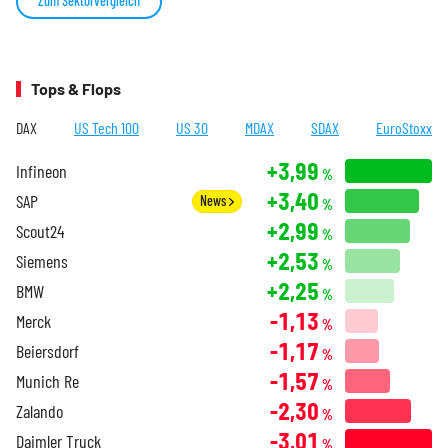
Zum Sektorvergleich
Tops & Flops
DAX
US Tech 100
US 30
MDAX
SDAX
EuroStoxx
+3,99
Infineon
%
+3,40
SAP
News
%
+2,99
Scout24
%
+2,53
Siemens
%
+2,25
BMW
%
-1,13
Merck
%
-1,17
Beiersdorf
%
-1,57
Munich Re
%
-2,30
Zalando
%
-3,01
Daimler Truck
%