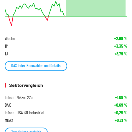
Woche
+2,69
%
1M
+3,35
%
1J
+8,79
%
DAX Index Kennzahlen und Details
Sektorvergleich
Infront Nikkei 225
+1,08
%
DAX
+0,69
%
Infront USA 30 Industrial
+0,25
%
MDAX
+0,21
%