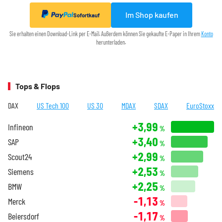
Im Shop kaufen
Sofortkauf
Sie erhalten einen Download-Link per E-Mail. Außerdem können Sie gekaufte E-Paper in Ihrem
Konto
herunterladen.
Tops & Flops
DAX
US Tech 100
US 30
MDAX
SDAX
EuroStoxx
+3,99
Infineon
%
+3,40
SAP
%
+2,99
Scout24
%
+2,53
Siemens
%
+2,25
BMW
%
-1,13
Merck
%
-1,17
Beiersdorf
%