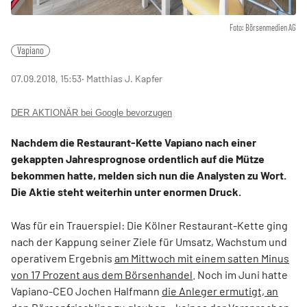
Foto: Börsenmedien AG
Vapiano
07.09.2018, 15:53
‧ Matthias J. Kapfer
DER AKTIONÄR bei Google bevorzugen
Nachdem die Restaurant-Kette Vapiano nach einer
gekappten Jahresprognose ordentlich auf die Mütze
bekommen hatte, melden sich nun die Analysten zu Wort.
Die Aktie steht weiterhin unter enormen Druck.
Was für ein Trauerspiel: Die Kölner Restaurant-Kette ging
nach der Kappung seiner Ziele für Umsatz, Wachstum und
operativem Ergebnis
am Mittwoch mit einem satten Minus
von 17 Prozent aus dem Börsenhandel
. Noch im Juni hatte
Vapiano-CEO Jochen Halfmann
die Anleger ermutigt, an