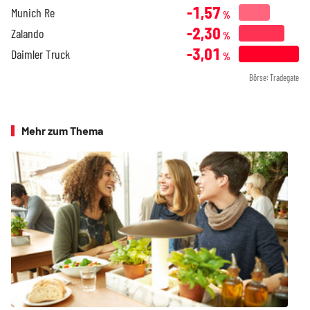
-1,57
Munich Re
%
-2,30
Zalando
%
-3,01
Daimler Truck
%
Börse: Tradegate
Mehr zum Thema