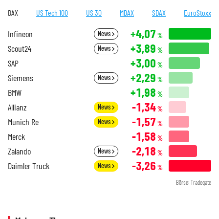
DAX
US Tech 100
US 30
MDAX
SDAX
EuroStoxx
+4,07
Infineon
News
%
+3,89
Scout24
News
%
+3,00
SAP
%
+2,29
Siemens
News
%
+1,98
BMW
%
-1,34
Allianz
News
%
-1,57
Munich Re
News
%
-1,58
Merck
%
-2,18
Zalando
News
%
-3,26
Daimler Truck
News
%
Börse: Tradegate