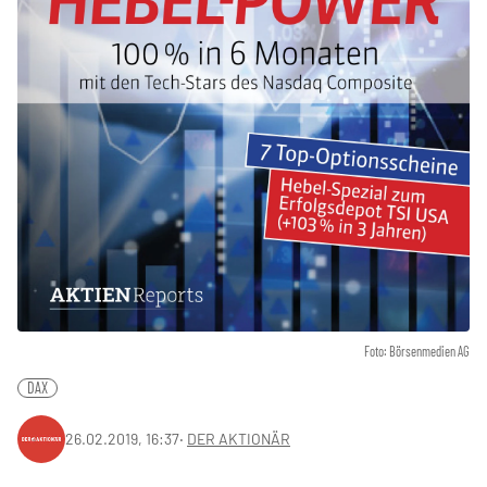
Foto: Börsenmedien AG
DAX
26.02.2019, 16:37
‧
DER AKTIONÄR