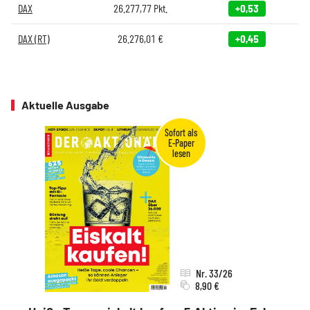
DAX
26.277,77
Pkt.
+0,53
DAX (RT)
26.276,01
€
+0,45
Aktuelle Ausgabe
Nr. 33/26
8,90 €