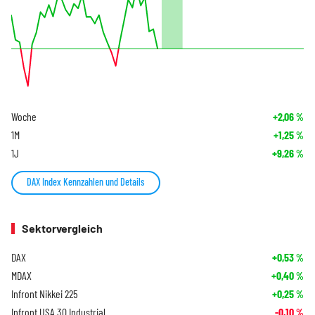
Woche
+2,06
%
1M
+1,25
%
1J
+9,26
%
DAX Index Kennzahlen und Details
Sektorvergleich
DAX
+0,53
%
MDAX
+0,40
%
Infront Nikkei 225
+0,25
%
Infront USA 30 Industrial
-0,10
%