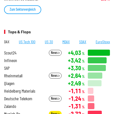
Zum Sektorvergleich
Tops & Flops
DAX
US Tech 100
US 30
MDAX
SDAX
EuroStoxx
+4,03
Scout24
News
%
+3,42
Infineon
%
+3,30
SAP
%
+2,64
Rheinmetall
News
%
+2,49
Qiagen
%
-1,11
Heidelberg Materials
%
-1,24
Deutsche Telekom
News
%
-1,31
Zalando
%
-2,72
Munich Re
News