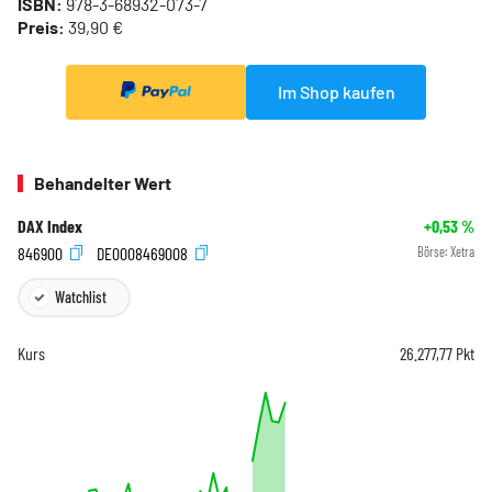
ISBN:
978-3-68932-073-7
Preis:
39,90 €
Im Shop kaufen
Behandelter Wert
DAX Index
+0,53
%
846900
DE0008469008
Börse:
Xetra
Watchlist
Kurs
26.277,77
Pkt