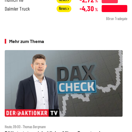
%
-4,30
Daimler Truck
News
%
Börse: Tradegate
Mehr zum Thema
Heute, 09:00 ‧ Thomas Bergmann