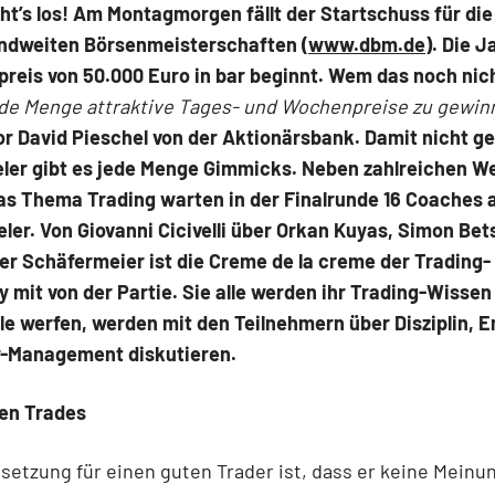
ht’s los! Am Montagmorgen fällt der Startschuss für die
ndweiten Börsenmeisterschaften (
www.dbm.de
). Die J
reis von 50.000 Euro in bar beginnt. Wem das noch nic
ede Menge attraktive Tages- und Wochenpreise zu gewin
r David Pieschel von der Aktionärsbank. Damit nicht g
ieler gibt es jede Menge Gimmicks. Neben zahlreichen W
as Thema Trading warten in der Finalrunde 16 Coaches a
ler. Von Giovanni Cicivelli über Orkan Kuyas, Simon Be
ger Schäfermeier ist die Creme de la creme der Trading-
mit von der Partie. Sie alle werden ihr Trading-Wissen 
e werfen, werden mit den Teilnehmern über Disziplin, 
-Management diskutieren.
den Trades
setzung für einen guten Trader ist, dass er keine Meinu