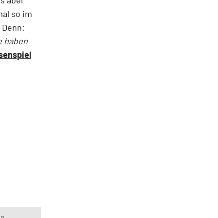
mal so im
. Denn:
ie haben
senspiel
ng