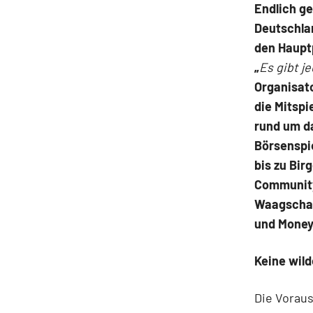
Endlich ge
Deutschla
den Hauptp
„
Es gibt j
Organisato
die Mitsp
rund um d
Börsenspie
bis zu Bir
Community 
Waagschal
und Money
Keine wil
Die Voraus