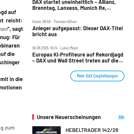
DAX startet uneinheitlich – Allianz,
Brenntag, Lanxess, Munich Re,
agd auf
Porsche SE, SUSS MicroTec im Check
ht
reicht:
Heute, 08:58 ‧ Thorsten Küfner
Anleger aufgepasst: Dieser DAX‑Titel
nen
“, sagt
bricht aus
enug: Für
ebinaren
06.08.2026, 19:24 ‧ Lukas Meyer
uf die
Europas KI‑Profiteure auf Rekordjagd
– DAX und Wall Street treten auf die
tschinger
Bremse
Mehr DAX Empfehlungen
mit in die
Emotionen
Unsere Neuerscheinungen
Alle
Neuerscheinungen
ng zum
HEBELTRADER 142/26