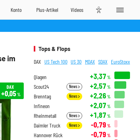
Tops & Flops
se im
DAX
US Tech 100
US 30
MDAX
SDAX
EuroStoxx
+3,37
Qiagen
%
+2,57
Scout24
DAX
News
%
+0,05
+2,26
%
Brenntag
News
%
+2,07
Infineon
%
+1,87
Rheinmetall
News
%
-0,79
Daimler Truck
News
%
-0,79
Hannover Rück
%