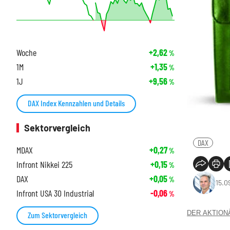
Woche
+2,62
%
1M
+1,35
%
1J
+9,56
%
DAX Index Kennzahlen und Details
Sektorvergleich
DAX
MDAX
+0,27
%
Infront Nikkei 225
+0,15
%
DAX
+0,05
%
15.0
Infront USA 30 Industrial
-0,06
%
DER AKTIONÄR
Zum Sektorvergleich