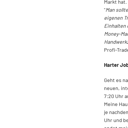
Markt hat.
"
Man sollt
eigenen T
Einhalten 
Money-Man
Handwerkze
Profi-Trade
Harter Jo
Geht es na
neuen, in
7:20 Uhr 
Meine Haup
je nachdem
Uhr und be
endet meis