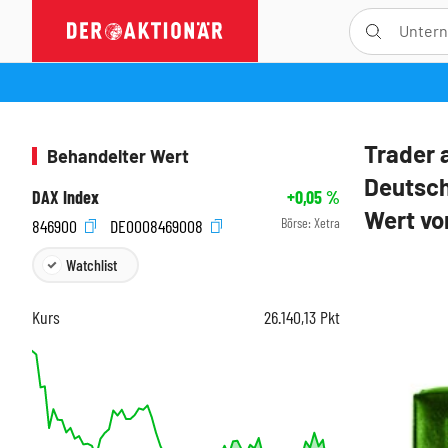
Trader 
Behandelter Wert
Deutsch
DAX Index
+0,05
%
Wert vo
Börse:
Xetra
846900
DE0008469008
Watchlist
Kurs
26.140,13
Pkt