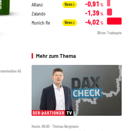
-0,91
Allianz
News
%
-1,39
Zalando
%
-4,02
Munich Re
News
%
Börse: Tradegate
Mehr zum Thema
örsenmedien AG
Heute, 09:00 ‧ Thomas Bergmann