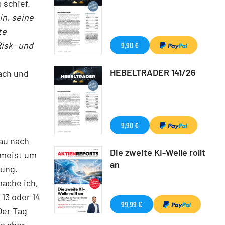
 schief.
in, seine
te
Risk- und
9,90 €
HEBELTRADER 141/26
ach und
9,90 €
au nach
Die zweite KI-Welle rollt
 meist um
an
tung.
mache ich,
 13 oder 14
99,99 €
Der Tag
es aber