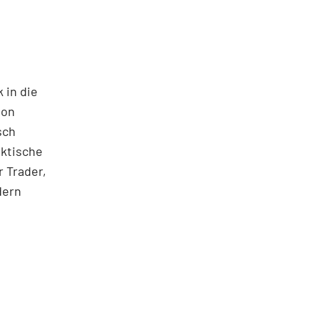
 in die
ton
sch
aktische
 Trader,
dern