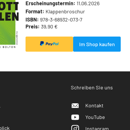
Erscheinungstermin:
11.06.2026
Format:
Klappenbroschur
ISBN:
978-3-68932-073-7
Preis:
39,90 €
Im Shop kaufen
Schreiben Sie uns
Kontakt
r
YouTube
lick
Instagram