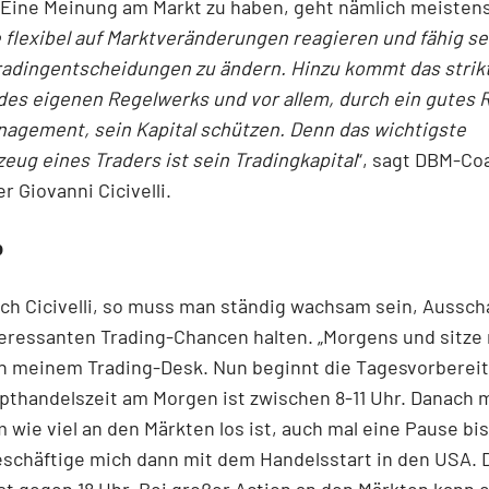
 Eine Meinung am Markt zu haben, geht nämlich meistens
e flexibel auf Marktveränderungen reagieren und fähig se
radingentscheidungen zu ändern. Hinzu kommt das strik
des eigenen Regelwerks und vor allem, durch ein gutes 
agement, sein Kapital schützen. Denn das wichtigste
ug eines Traders ist sein Tradingkapital
“, sagt DBM-Co
r Giovanni Cicivelli.
b
ch Cicivelli, so muss man ständig wachsam sein, Aussch
teressanten Trading-Chancen halten. „Morgens und sitze
an meinem Trading-Desk. Nun beginnt die Tagesvorberei
thandelszeit am Morgen ist zwischen 8-11 Uhr. Danach 
 wie viel an den Märkten los ist, auch mal eine Pause bis
schäftige mich dann mit dem Handelsstart in den USA. 
t gegen 18 Uhr. Bei großer Action an den Märkten kann 