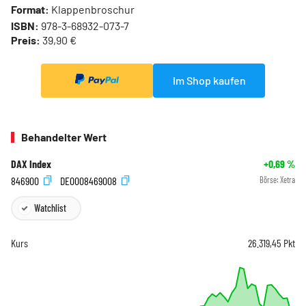
Format:
Klappenbroschur
ISBN:
978-3-68932-073-7
Preis:
39,90 €
Im Shop kaufen
Behandelter Wert
DAX Index
+0,69
%
846900
DE0008469008
Börse:
Xetra
Watchlist
Kurs
26.319,45
Pkt