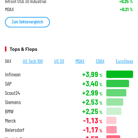
Infront USA 30 Industrial
+0,25
%
MDAX
+0,21
%
Zum Sektorvergleich
Tops & Flops
DAX
US Tech 100
US 30
MDAX
SDAX
EuroStoxx
+3,99
Infineon
%
+3,40
SAP
%
+2,99
Scout24
%
+2,53
Siemens
%
+2,25
BMW
%
-1,13
Merck
%
-1,17
Beiersdorf
%