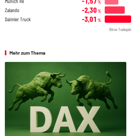
-1,57
Munich Re
%
-2,30
Zalando
%
-3,01
Daimler Truck
%
Börse: Tradegate
Mehr zum Thema