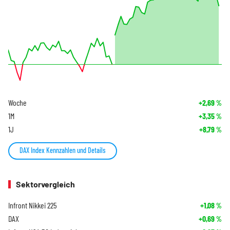
Woche
+2,69
%
1M
+3,35
%
1J
+8,79
%
DAX Index Kennzahlen und Details
Sektorvergleich
Infront Nikkei 225
+1,08
%
DAX
+0,69
%