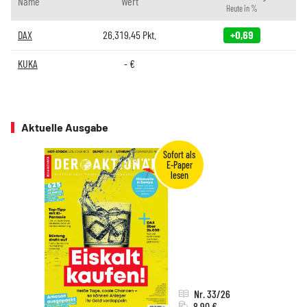
Name
Wert
Heute in %
DAX
26.319,45
Pkt.
+0,69
KUKA
-
€
Aktuelle Ausgabe
Nr. 33/26
8,90 €