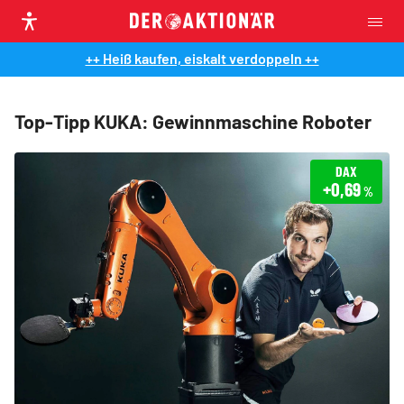
++ Heiß kaufen, eiskalt verdoppeln ++
Top-Tipp KUKA: Gewinnmaschine Roboter
DAX
+0,69
%