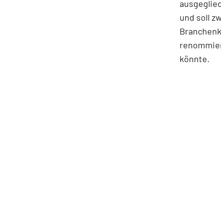
ausgeglied
und soll z
Branchenk
renommier
könnte.