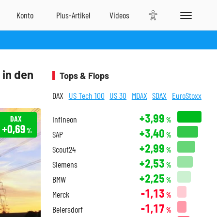
 in den
Tops & Flops
DAX
US Tech 100
US 30
MDAX
SDAX
EuroStoxx
+3,99
DAX
Infineon
%
+0,69
+3,40
%
SAP
%
+2,99
Scout24
%
+2,53
Siemens
%
+2,25
BMW
%
-1,13
Merck
%
-1,17
Beiersdorf
%