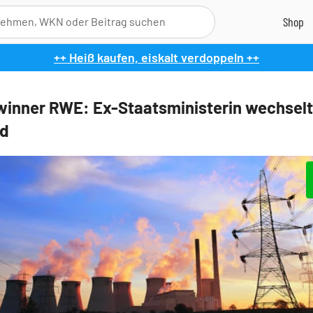
++ Heiß kaufen, eiskalt verdoppeln ++
inner RWE: Ex-Staatsministerin wechselt
nd