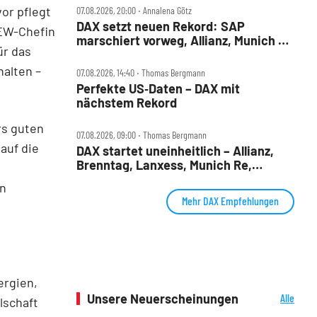
vor pflegt
07.08.2026, 20:00 ‧ Annalena Götz
DAX setzt neuen Rekord: SAP
DEW-Chefin
marschiert vorweg, Allianz, Munich Re
ür das
& Daimler Truck patzen
halten –
07.08.2026, 14:40 ‧ Thomas Bergmann
Perfekte US‑Daten – DAX mit
nächstem Rekord
rs guten
07.08.2026, 09:00 ‧ Thomas Bergmann
auf die
DAX startet uneinheitlich – Allianz,
Brenntag, Lanxess, Munich Re,
Porsche SE, SUSS MicroTec im Check
en
Mehr DAX Empfehlungen
ergien,
Unsere Neuerscheinungen
Alle
lschaft
Neuerscheinungen