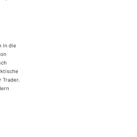
 in die
ton
sch
aktische
 Trader,
dern