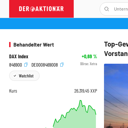
Top-Gew
Behandelter Wert
Vorsta
DAX Index
+0,69
%
Börse:
Xetra
846900
DE0008469008
Watchlist
Kurs
26.319,45
XXP