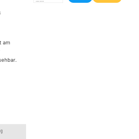
G
t am
r
sehbar.
ng