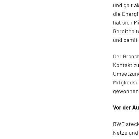
und galt a
die Energi
hat sich M
Bereithalt
und damit 
Der Branch
Kontakt zu
Umsetzung
Mitglieds
gewonnen“,
Vor der A
RWE steck
Netze und 