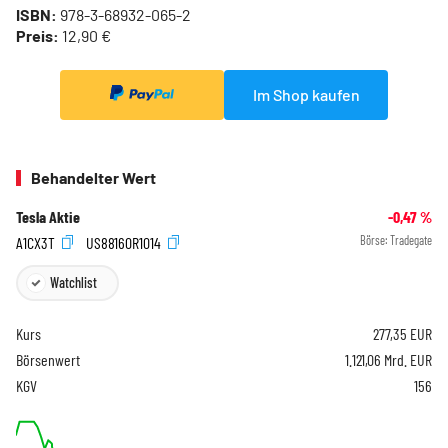
ISBN:
978-3-68932-065-2
Preis:
12,90 €
Im Shop kaufen
Behandelter Wert
Tesla Aktie
-0,47
%
A1CX3T
US88160R1014
Börse:
Tradegate
Watchlist
Kurs
277,35
EUR
Börsenwert
1.121,06 Mrd. EUR
KGV
156