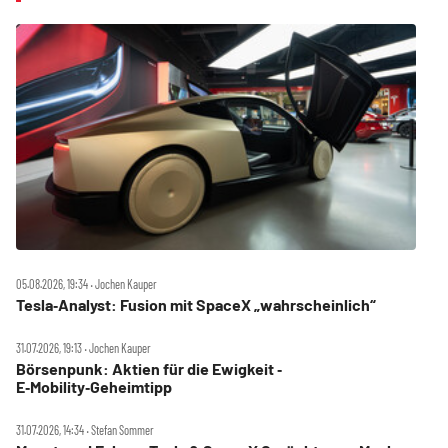
05.08.2026, 19:34 ‧ Jochen Kauper
Tesla‑Analyst: Fusion mit SpaceX „wahrscheinlich“
31.07.2026, 19:13 ‧ Jochen Kauper
Börsenpunk: Aktien für die Ewigkeit ‑
E‑Mobility‑Geheimtipp
31.07.2026, 14:34 ‧ Stefan Sommer