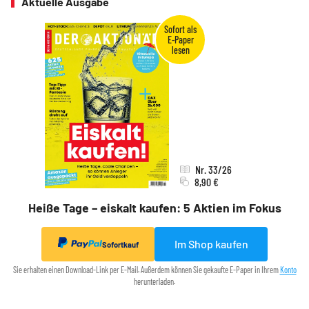
Aktuelle Ausgabe
Nr. 33/26
8,90 €
Heiße Tage – eiskalt kaufen: 5 Aktien im Fokus
Im Shop kaufen
Sofortkauf
Sie erhalten einen Download-Link per E-Mail. Außerdem können Sie gekaufte E-Paper in Ihrem
Konto
herunterladen.