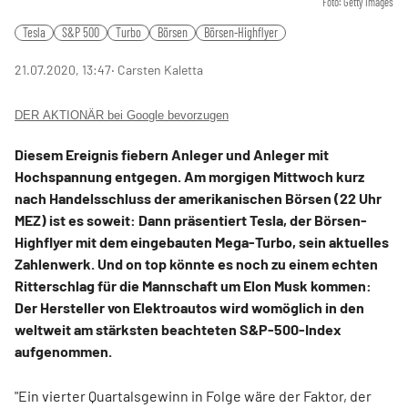
Foto: Getty Images
Tesla
S&P 500
Turbo
Börsen
Börsen-Highflyer
21.07.2020, 13:47
‧ Carsten Kaletta
DER AKTIONÄR bei Google bevorzugen
Diesem Ereignis fiebern Anleger und Anleger mit
Hochspannung entgegen. Am morgigen Mittwoch kurz
nach Handelsschluss der amerikanischen Börsen (22 Uhr
MEZ) ist es soweit: Dann präsentiert Tesla, der Börsen-
Highflyer mit dem eingebauten Mega-Turbo, sein aktuelles
Zahlenwerk. Und on top könnte es noch zu einem echten
Ritterschlag für die Mannschaft um Elon Musk kommen:
Der Hersteller von Elektroautos wird womöglich in den
weltweit am stärksten beachteten S&P-500-Index
aufgenommen.
"Ein vierter Quartalsgewinn in Folge wäre der Faktor, der