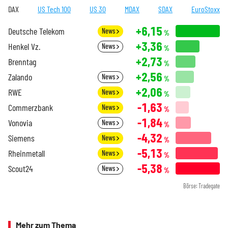
DAX
US Tech 100
US 30
MDAX
SDAX
EuroStoxx
+6,15
Deutsche Telekom
News
%
+3,36
Henkel Vz.
News
%
+2,73
Brenntag
%
+2,56
Zalando
News
%
+2,06
RWE
News
%
-1,63
Commerzbank
News
%
-1,84
Vonovia
News
%
-4,32
Siemens
News
%
-5,13
Rheinmetall
News
%
-5,38
Scout24
News
%
Börse: Tradegate
Mehr zum Thema