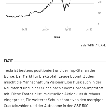
500
250
0
Okt '19
Jan '20
Apr '20
Jul '20
Tesla
Tesla
(WKN: A1CX3T)
Tesla ist bestens positioniert und der Top-Star an der
Börse. Der Markt für Elektrofahrzeuge boomt. Zudem
mischt die Mannschaft um Visionär Elon Musk auch in der
Raumfahrt und in der Suche nach einem Corona-Impfstoff
mit. Diese Fantasie ist im aktuellen Aktienkurs durchaus
eingepreist. Ein weiterer Schub könnte von den morgigen
Quartalszahlen und der Aufnahme in den S&P 500