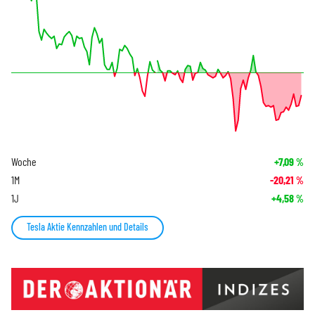
Woche
+7,09
%
1M
-20,21
%
1J
+4,58
%
Tesla Aktie Kennzahlen und Details