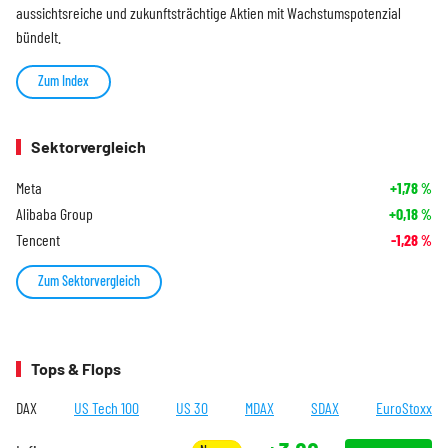
aussichtsreiche und zukunftsträchtige Aktien mit Wachstumspotenzial
bündelt.
Zum Index
Sektorvergleich
Meta
+1,78
%
Alibaba Group
+0,18
%
Tencent
-1,28
%
Zum Sektorvergleich
Tops & Flops
DAX
US Tech 100
US 30
MDAX
SDAX
EuroStoxx