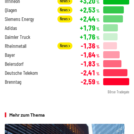
+3,20
Infineon
News
%
+2,53
Qiagen
News
%
+2,44
Siemens Energy
News
%
+1,79
Adidas
%
+1,76
Daimler Truck
%
-1,36
Rheinmetall
News
%
-1,64
Bayer
%
-1,83
Beiersdorf
%
-2,41
Deutsche Telekom
%
-2,59
Brenntag
%
Börse: Tradegate
Mehr zum Thema