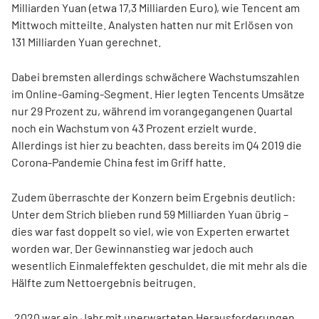
Milliarden Yuan (etwa 17,3 Milliarden Euro), wie Tencent am
Mittwoch mitteilte. Analysten hatten nur mit Erlösen von
131 Milliarden Yuan gerechnet.
Dabei bremsten allerdings schwächere Wachstumszahlen
im Online-Gaming-Segment. Hier legten Tencents Umsätze
nur 29 Prozent zu, während im vorangegangenen Quartal
noch ein Wachstum von 43 Prozent erzielt wurde.
Allerdings ist hier zu beachten, dass bereits im Q4 2019 die
Corona-Pandemie China fest im Griff hatte.
Zudem überraschte der Konzern beim Ergebnis deutlich:
Unter dem Strich blieben rund 59 Milliarden Yuan übrig –
dies war fast doppelt so viel, wie von Experten erwartet
worden war. Der Gewinnanstieg war jedoch auch
wesentlich Einmaleffekten geschuldet, die mit mehr als die
Hälfte zum Nettoergebnis beitrugen.
„2020 war ein Jahr mit unerwarteten Herausforderungen,