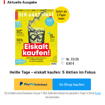
Aktuelle Ausgabe
Nr. 33/26
8,90 €
Heiße Tage – eiskalt kaufen: 5 Aktien im Fokus
Im Shop kaufen
Sofortkauf
Sie erhalten einen Download-Link per E-Mail. Außerdem können Sie gekaufte E-Paper in Ihrem
Konto
herunterladen.