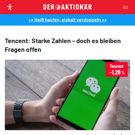
++ Heiß kaufen, eiskalt verdoppeln ++
Tencent: Starke Zahlen – doch es bleiben
Fragen offen
Tencent
-1,28
%