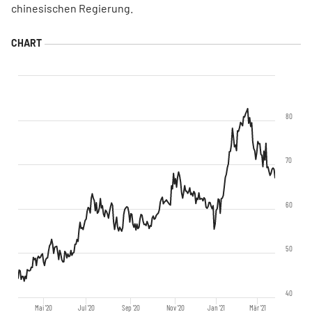
chinesischen Regierung.
80
70
60
50
40
Mai '20
Jul '20
Sep '20
Nov '20
Jan '21
Mär '21