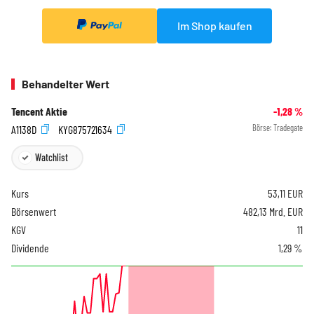
Im Shop kaufen
Behandelter Wert
Tencent Aktie
-1,28
%
A1138D
KYG875721634
Börse:
Tradegate
Watchlist
Kurs
53,11
EUR
Börsenwert
482,13 Mrd. EUR
KGV
11
Dividende
1,29 %