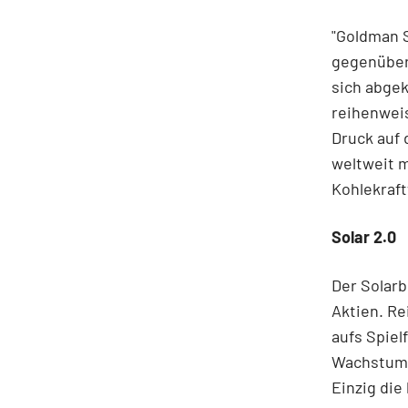
"Goldman S
gegenüber
sich abgek
reihenweis
Druck auf 
weltweit m
Kohlekraf
Solar 2.0
Der Solarb
Aktien. Re
aufs Spiel
Wachstum, 
Einzig di