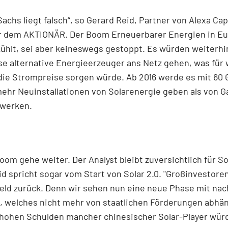
achs liegt falsch“, so Gerard Reid, Partner von Alexa Capi
 dem AKTIONÄR. Der Boom Erneuerbarer Energien in Eu
ühlt, sei aber keineswegs gestoppt. Es würden weiterhi
e alternative Energieerzeuger ans Netz gehen, was für
die Strompreise sorgen würde. Ab 2016 werde es mit 60 
ehr Neuinstallationen von Solarenergie geben als von G
twerken.
oom gehe weiter. Der Analyst bleibt zuversichtlich für So
id spricht sogar vom Start von Solar 2.0. "Großinvesto
feld zurück. Denn wir sehen nun eine neue Phase mit na
welches nicht mehr von staatlichen Förderungen abhäng
e hohen Schulden mancher chinesischer Solar-Player wür