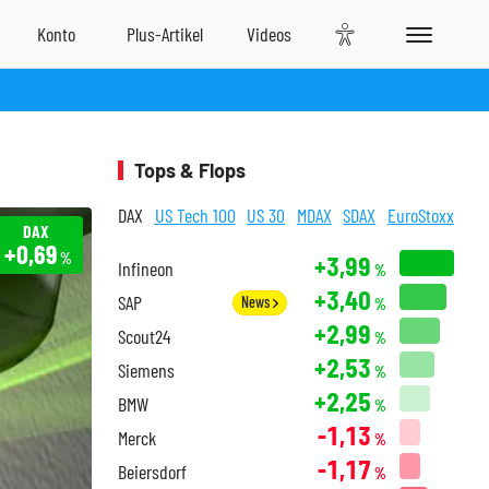
Tops & Flops
DAX
US Tech 100
US 30
MDAX
SDAX
EuroStoxx
DAX
+0,69
%
+3,99
Infineon
%
+3,40
SAP
News
%
+2,99
Scout24
%
+2,53
Siemens
%
+2,25
BMW
%
-1,13
Merck
%
-1,17
Beiersdorf
%