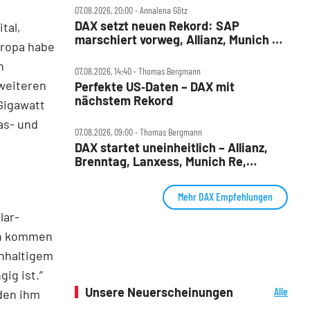
07.08.2026, 20:00 ‧ Annalena Götz
DAX setzt neuen Rekord: SAP
tal,
marschiert vorweg, Allianz, Munich Re
ropa habe
& Daimler Truck patzen
n
07.08.2026, 14:40 ‧ Thomas Bergmann
 weiteren
Perfekte US‑Daten – DAX mit
nächstem Rekord
Gigawatt
as- und
07.08.2026, 09:00 ‧ Thomas Bergmann
DAX startet uneinheitlich – Allianz,
Brenntag, Lanxess, Munich Re,
Porsche SE, SUSS MicroTec im Check
Mehr DAX Empfehlungen
lar-
ren kommen
chhaltigem
ig ist.”
Unsere Neuerscheinungen
Alle
den ihm
Neuerscheinungen