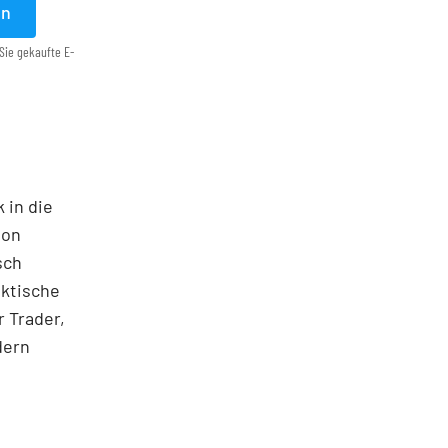
en
Sie gekaufte E-
 in die
ton
sch
aktische
 Trader,
dern