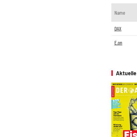
Name
DAX
E.on
Aktuell