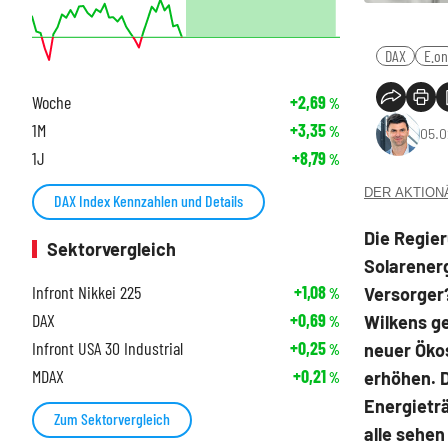
DAX
E.on
Woche
+2,69
%
1M
+3,35
%
05.0
1J
+8,79
%
DER AKTIONÄR
DAX Index Kennzahlen und Details
Die Regier
Sektorvergleich
Solarenerg
Infront Nikkei 225
+1,08
Versorger
%
DAX
+0,69
Wilkens ge
%
Infront USA 30 Industrial
+0,25
neuer Öko
%
MDAX
+0,21
erhöhen. D
%
Energieträ
Zum Sektorvergleich
alle sehe