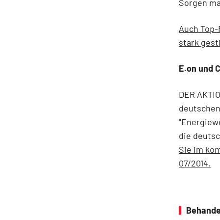
Sorgen ma
Auch Top-F
stark gest
E.on und 
DER AKTION
deutschen 
"Energiewe
die deutsc
Sie im ko
07/2014.
Behande