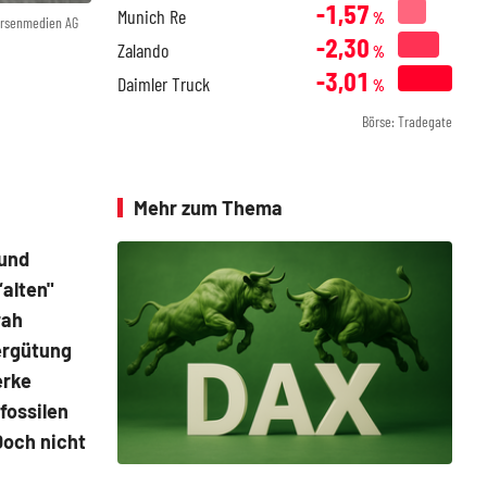
-1,57
Munich Re
%
örsenmedien AG
-2,30
Zalando
%
-3,01
Daimler Truck
%
Börse: Tradegate
Mehr zum Thema
 und
alten"
rah
ergütung
erke
fossilen
Doch nicht