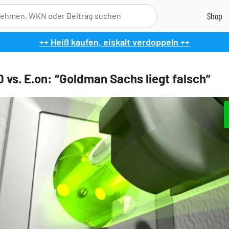
++ Heiß kaufen, eiskalt verdoppeln ++
0 vs. E.on: “Goldman Sachs liegt falsch”