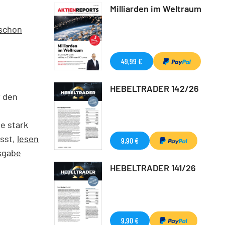
Milliarden im Weltraum
 schon
49,99 €
HEBELTRADER 142/26
r den
e stark
usst,
lesen
9,90 €
sgabe
HEBELTRADER 141/26
9,90 €