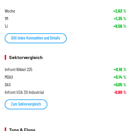
Woche
+2,62
%
1M
+1,35
%
1J
+9,56
%
DAX Index Kennzahlen und Details
Sektorvergleich
Infront Nikkei 225
+0,16
%
MDAX
+0,14
%
DAX
+0,05
%
Infront USA 30 Industrial
-0,80
%
Zum Sektorvergleich
Tops & Flops