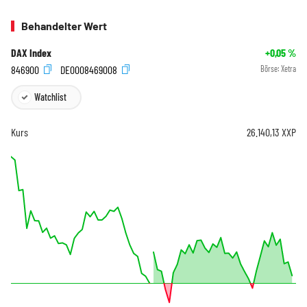
Behandelter Wert
DAX Index
+0,05
%
846900
DE0008469008
Börse:
Xetra
Watchlist
Kurs
26.140,13
XXP