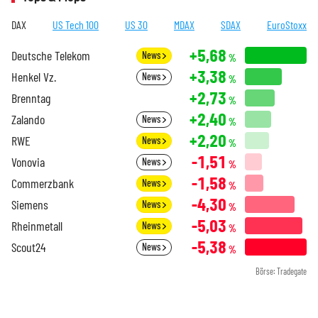
DAX
US Tech 100
US 30
MDAX
SDAX
EuroStoxx
+5,68
Deutsche Telekom
News
%
+3,38
Henkel Vz.
News
%
+2,73
Brenntag
%
+2,40
Zalando
News
%
+2,20
RWE
News
%
-1,51
Vonovia
News
%
-1,58
Commerzbank
News
%
-4,30
Siemens
News
%
-5,03
Rheinmetall
News
%
-5,38
Scout24
News
%
Börse: Tradegate