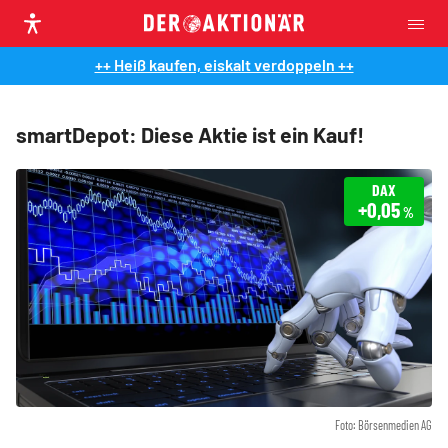
++ Heiß kaufen, eiskalt verdoppeln ++
smartDepot: Diese Aktie ist ein Kauf!
DAX
+0,05
%
Foto: Börsenmedien AG