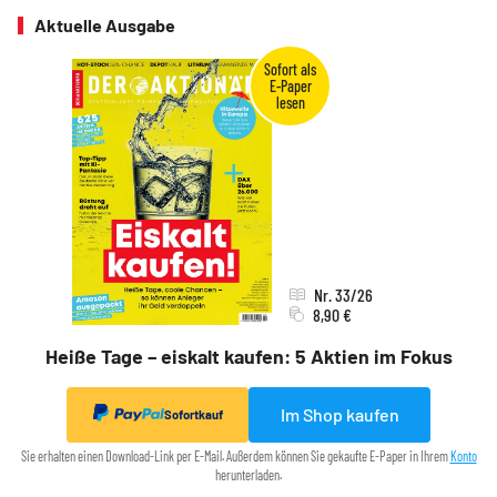
Aktuelle Ausgabe
Nr. 33/26
8,90 €
Heiße Tage – eiskalt kaufen: 5 Aktien im Fokus
Im Shop kaufen
Sofortkauf
Sie erhalten einen Download-Link per E-Mail. Außerdem können Sie gekaufte E-Paper in Ihrem
Konto
herunterladen.