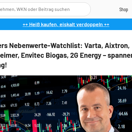
++ Heiß kaufen, eiskalt verdoppeln ++
rs Nebenwerte-Watchlist: Varta, Aixtron,
eimer, Envitec Biogas, 2G Energy – spann
g!