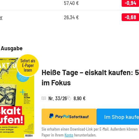
57,40
€
-0,94
er
26,34
€
-0,68
e Ausgabe
Heiße Tage – eiskalt kaufen: 
im Fokus
Nr. 33/26
8,90 €
Im Shop kauf
Sofortkauf
Sie erhalten einen Download-Link per E-Mail. Außerdem können 
Paper in Ihrem
Konto
herunterladen.