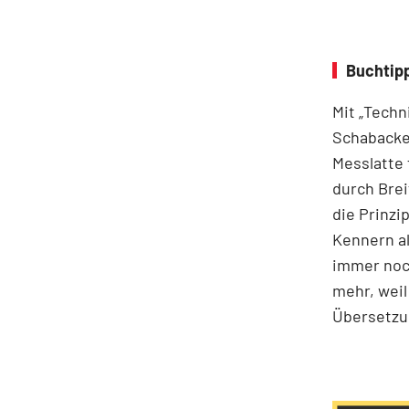
Buchtip
Mit „Techn
Schabacker
Messlatte 
durch Brei
die Prinzi
Kennern al
immer noch
mehr, weil
Übersetzun