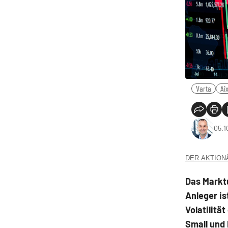
Varta
Ai
05.1
DER AKTIONÄR
Das Marktu
Anleger is
Volatilitä
Small und 