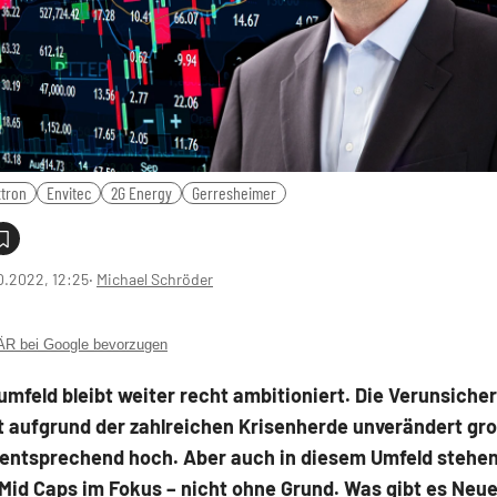
xtron
Envitec
2G Energy
Gerresheimer
0.2022, 12:25
‧
Michael Schröder
 bei Google bevorzugen
mfeld bleibt weiter recht ambitioniert. Die Verunsiche
t aufgrund der zahlreichen Krisenherde unverändert gro
t entsprechend hoch. Aber auch in diesem Umfeld stehen
Mid Caps im Fokus – nicht ohne Grund. Was gibt es Neue