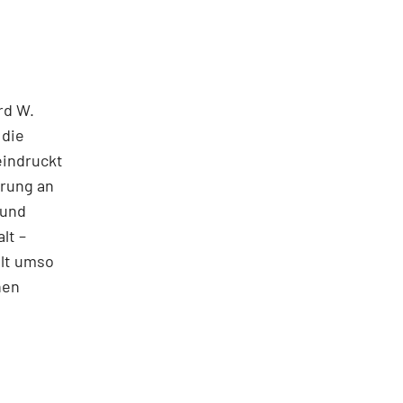
rd W.
 die
eindruckt
hrung an
 und
lt –
ilt umso
nen