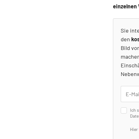
einzelnen
Sie int
den
ko
Bild vo
machen
Einsch
Nebenw
Ich 
Date
Hier