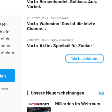
Varta‑Börsenhandel: Schluss. Aus.
Vorbei.
20.02.2025, 13:23 ‧ Martin Mrowka
Varta‑Wahnsinn! Das ist die letzte
? Mit
Chance...
h ein
reich
27.01.2025, 08:55 ‧ Sarina Rosenbusch
 seine
Varta‑Aktie: Spielball für Zocker!
reichen
Mehr Empfehlungen
den
meiner
Unsere Neuerscheinungen
Alle
Neuerscheinungen
Milliarden im Weltraum