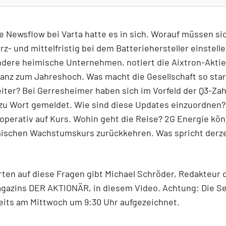
e Newsflow bei Varta hatte es in sich. Worauf müssen si
rz- und mittelfristig bei dem Batteriehersteller einstell
andere heimische Unternehmen, notiert die Aixtron-Aktie
anz zum Jahreshoch. Was macht die Gesellschaft so sta
iter? Bei Gerresheimer haben sich im Vorfeld der Q3-Zah
zu Wort gemeldet. Wie sind diese Updates einzuordnen?
 operativ auf Kurs. Wohin geht die Reise? 2G Energie kön
ischen Wachstumskurs zurückkehren. Was spricht derzei
ten auf diese Fragen gibt Michael Schröder, Redakteur 
gazins DER AKTIONÄR, in diesem Video. Achtung: Die S
eits am Mittwoch um 9:30 Uhr aufgezeichnet.