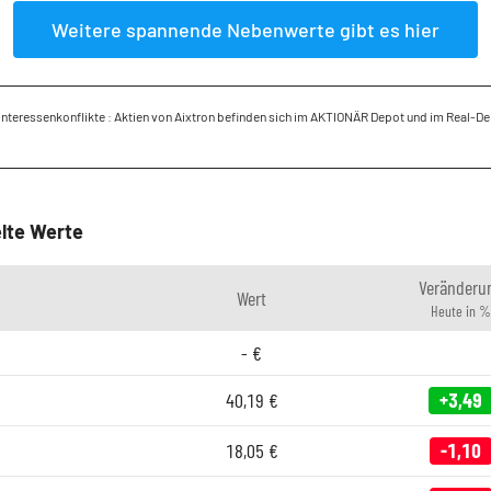
Weitere spannende Nebenwerte gibt es hier
Interessenkonflikte : Aktien von Aixtron befinden sich im AKTIONÄR Depot und im Real-D
lte Werte
Veränderu
Wert
Heute in %
-
€
40,19
€
+3,49
18,05
€
-1,10