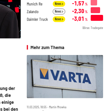
-1,57
Munich Re
News
%
-2,30
Zalando
News
%
-3,01
Daimler Truck
News
%
Börse: Tradegate
Mehr zum Thema
rung der
ß, die
 einige
11.03.2025, 18:55 ‧ Martin Mrowka
s bei den