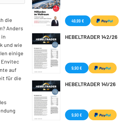
ch die
49,99 €
en? Anders
 in
HEBELTRADER 142/26
rk und wie
len einige
 Envitec
9,90 €
nte auf
t für die
HEBELTRADER 141/26
des
endung
9,90 €