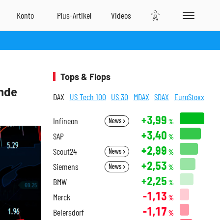
Tops & Flops
ende
DAX
US Tech 100
US 30
MDAX
SDAX
EuroStoxx
+3,99
Infineon
News
%
+3,40
SAP
%
+2,99
Scout24
News
%
+2,53
Siemens
News
%
+2,25
BMW
%
-1,13
Merck
%
-1,17
Beiersdorf
%