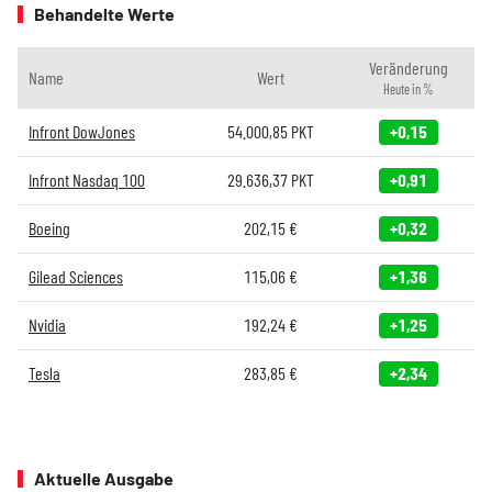
Behandelte Werte
Veränderung
Name
Wert
Heute in %
Infront DowJones
54.000,85
PKT
+0,15
Infront Nasdaq 100
29.636,37
PKT
+0,91
Boeing
202,15
€
+0,32
Gilead Sciences
115,06
€
+1,36
Nvidia
192,24
€
+1,25
Tesla
283,85
€
+2,34
Aktuelle Ausgabe