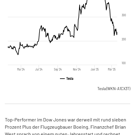
300
200
100
Mai '24
Jul '24
Sep '24
Nov '24
Jan '25
Mär '25
Tesla
Tesla
(WKN: A1CX3T)
Top-Performer im Dow Jones war derweil mit rund sieben
Prozent Plus der Flugzeugbauer Boeing. Finanzchef Brian
West sprach von einem guten Jahresstart und rechnet