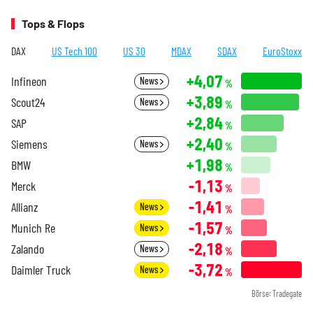
Tops & Flops
DAX
US Tech 100
US 30
MDAX
SDAX
EuroStoxx
+4,07
Infineon
News
%
+3,89
Scout24
News
%
+2,84
SAP
%
+2,40
Siemens
News
%
+1,98
BMW
%
-1,13
Merck
%
-1,41
Allianz
News
%
-1,57
Munich Re
News
%
-2,18
Zalando
News
%
-3,72
Daimler Truck
News
%
Börse: Tradegate