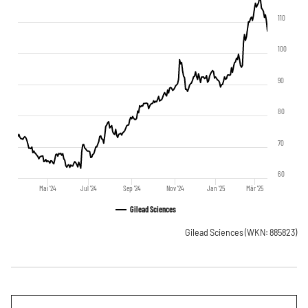
110
100
90
80
70
60
Mai '24
Jul '24
Sep '24
Nov '24
Jan '25
Mär '25
Gilead Sciences
Gilead Sciences
(WKN: 885823)