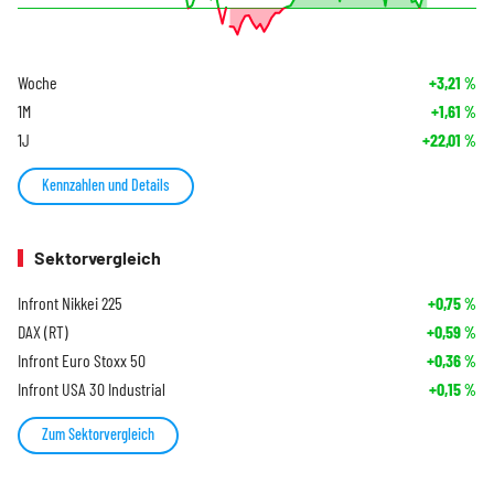
Woche
+3,21
%
1M
+1,61
%
1J
+22,01
%
Kennzahlen und Details
Sektorvergleich
Infront Nikkei 225
+0,75
%
DAX (RT)
+0,59
%
Infront Euro Stoxx 50
+0,36
%
Infront USA 30 Industrial
+0,15
%
Zum Sektorvergleich