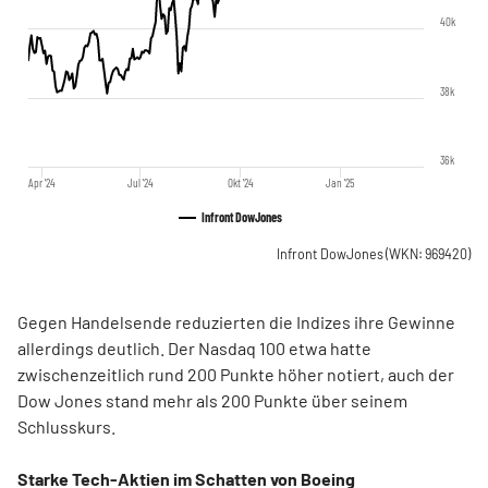
40k
38k
36k
Apr '24
Jul '24
Okt '24
Jan '25
Infront DowJones
Infront DowJones
(WKN: 969420)
Gegen Handelsende reduzierten die Indizes ihre Gewinne
allerdings deutlich. Der Nasdaq 100 etwa hatte
zwischenzeitlich rund 200 Punkte höher notiert, auch der
Dow Jones stand mehr als 200 Punkte über seinem
Schlusskurs.
Starke Tech-Aktien im Schatten von Boeing