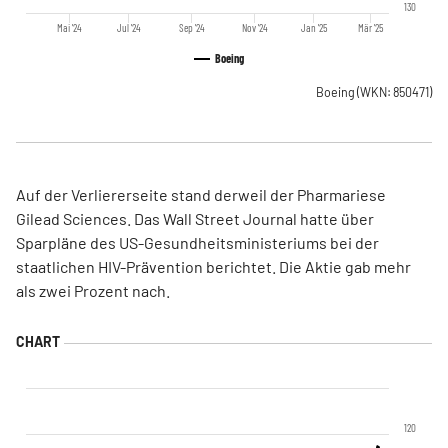
130
Mai '24
Jul '24
Sep '24
Nov '24
Jan '25
Mär '25
Boeing
Boeing
(WKN: 850471)
Auf der Verliererseite stand derweil der Pharmariese
Gilead Sciences. Das Wall Street Journal hatte über
Sparpläne des US-Gesundheitsministeriums bei der
staatlichen HIV-Prävention berichtet. Die Aktie gab mehr
als zwei Prozent nach.
120