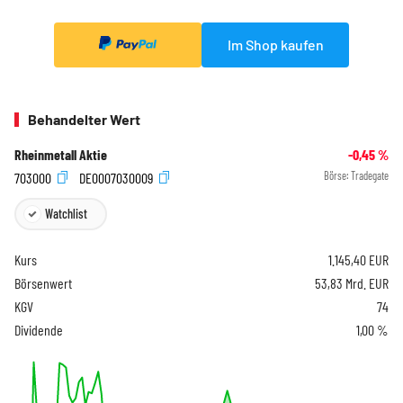
Im Shop kaufen
Behandelter Wert
Rheinmetall Aktie
-0,45
%
703000
DE0007030009
Börse:
Tradegate
Watchlist
Kurs
1.145,40
EUR
Börsenwert
53,83 Mrd. EUR
KGV
74
Dividende
1,00 %