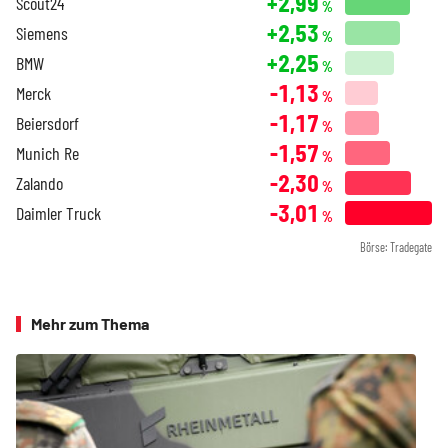
+2,99
Scout24
%
+2,53
Siemens
%
+2,25
BMW
%
-1,13
Merck
%
-1,17
Beiersdorf
%
-1,57
Munich Re
%
-2,30
Zalando
%
-3,01
Daimler Truck
%
Börse: Tradegate
Mehr zum Thema