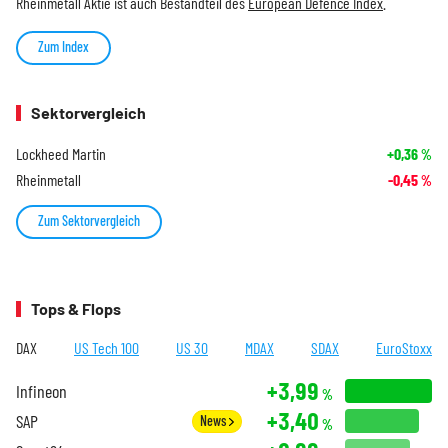
Rheinmetall Aktie ist auch Bestandteil des
European Defence Index
.
Zum Index
Sektorvergleich
Lockheed Martin
+0,36
%
Rheinmetall
-0,45
%
Zum Sektorvergleich
Tops & Flops
DAX
US Tech 100
US 30
MDAX
SDAX
EuroStoxx
+3,99
Infineon
%
+3,40
SAP
News
%