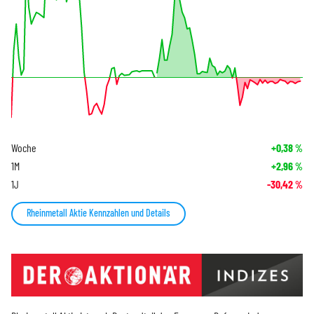
Woche
+0,38
%
1M
+2,96
%
1J
-30,42
%
Rheinmetall Aktie Kennzahlen und Details