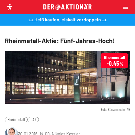
++ Heiß kaufen, eiskalt verdoppeln ++
Rheinmetall-Aktie: Fünf-Jahres-Hoch!
Rheinmetall
-0,45
%
Foto: Börsenmedien AG
Rheinmetall
DAX
30.01.2016, 14:00
‧
Nikolas Kessler