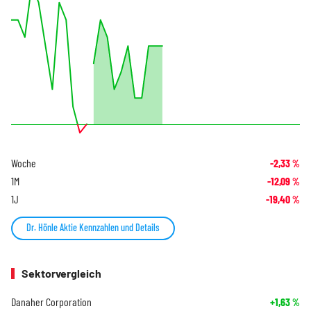
Woche
-2,33
%
1M
-12,09
%
1J
-19,40
%
Dr. Hönle Aktie Kennzahlen und Details
Sektorvergleich
Danaher Corporation
+1,63
%