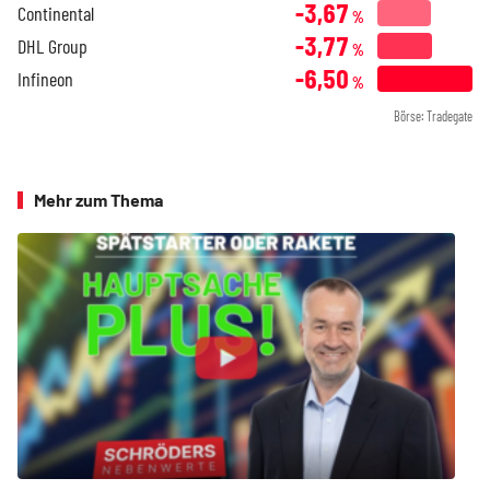
-3,67
Continental
%
-3,77
DHL Group
%
-6,50
Infineon
%
Börse: Tradegate
Mehr zum Thema