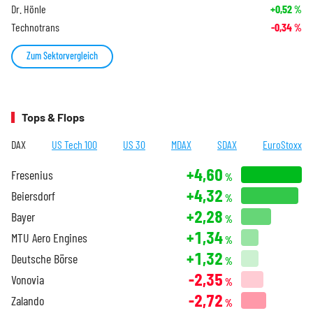
Dr. Hönle
+0,52
%
Technotrans
-0,34
%
Zum Sektorvergleich
Tops & Flops
DAX
US Tech 100
US 30
MDAX
SDAX
EuroStoxx
+4,60
Fresenius
%
+4,32
Beiersdorf
%
+2,28
Bayer
%
+1,34
MTU Aero Engines
%
+1,32
Deutsche Börse
%
-2,35
Vonovia
%
-2,72
Zalando
%