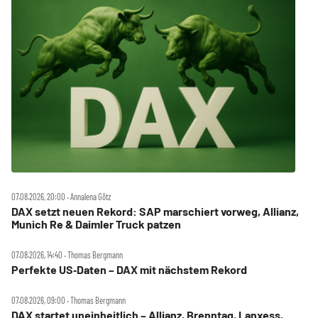
07.08.2026, 20:00 ‧ Annalena Götz
DAX setzt neuen Rekord: SAP marschiert vorweg, Allianz,
Munich Re & Daimler Truck patzen
07.08.2026, 14:40 ‧ Thomas Bergmann
Perfekte US‑Daten – DAX mit nächstem Rekord
07.08.2026, 09:00 ‧ Thomas Bergmann
DAX startet uneinheitlich – Allianz, Brenntag, Lanxess,