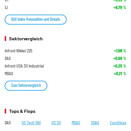
1J
+8,79
%
DAX Index Kennzahlen und Details
Sektorvergleich
Infront Nikkei 225
+1,08
%
DAX
+0,69
%
Infront USA 30 Industrial
+0,25
%
MDAX
+0,21
%
Zum Sektorvergleich
Tops & Flops
DAX
US Tech 100
US 30
MDAX
SDAX
EuroStoxx