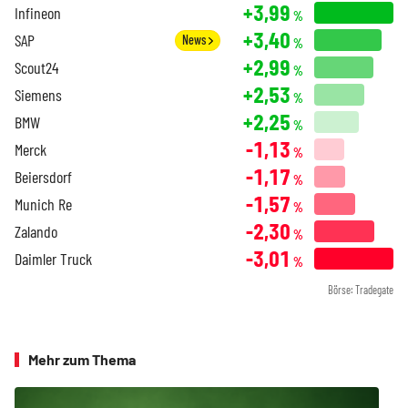
+3,99
Infineon
%
+3,40
SAP
News
%
+2,99
Scout24
%
+2,53
Siemens
%
+2,25
BMW
%
-1,13
Merck
%
-1,17
Beiersdorf
%
-1,57
Munich Re
%
-2,30
Zalando
%
-3,01
Daimler Truck
%
Börse: Tradegate
Mehr zum Thema