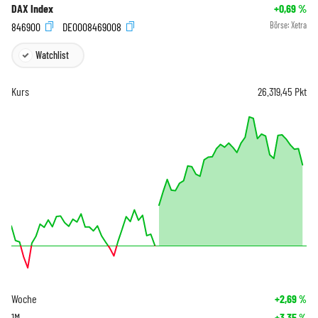
DAX Index
+0,69
%
846900
DE0008469008
Börse:
Xetra
Watchlist
Kurs
26.319,45
Pkt
Woche
+2,69
%
1M
+3,35
%