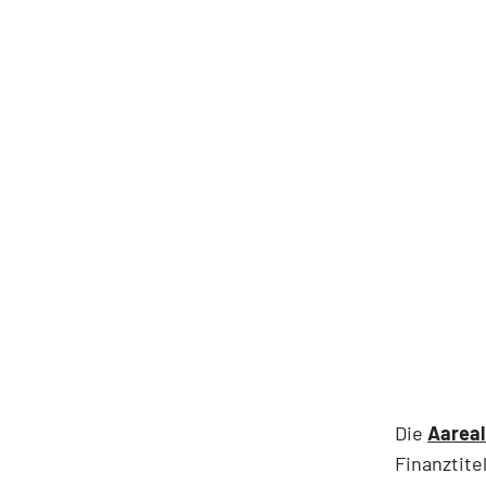
Die
Aareal
Finanztite