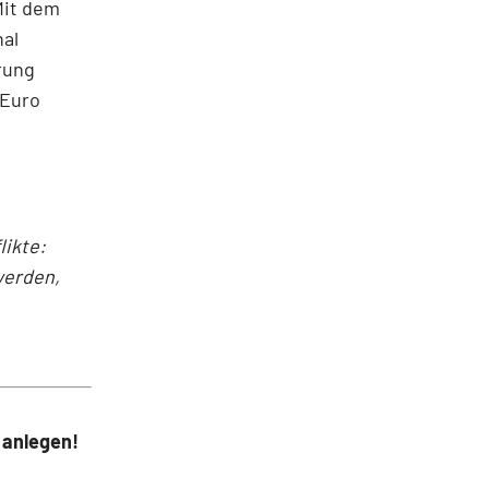
Mit dem
nal
rung
 Euro
ikte:
werden,
 anlegen!