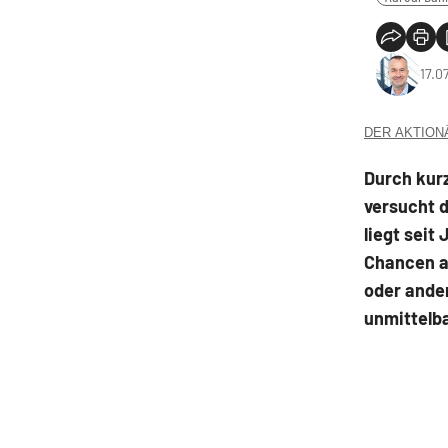
17.0
DER AKTIONÄR
Durch kurz
versucht 
liegt seit
Chancen a
oder ander
unmittelba