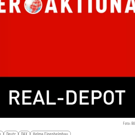
Foto: B
k
Deutz
DAX
Helma Eigenheimbau