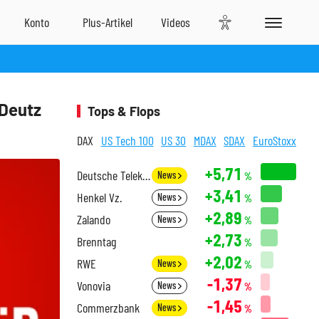
 Deutz
Tops & Flops
DAX
US Tech 100
US 30
MDAX
SDAX
EuroStoxx
+5,71
Deutsche Telekom
News
%
+3,41
Henkel Vz.
News
%
+2,89
Zalando
News
%
+2,73
Brenntag
%
+2,02
RWE
News
%
-1,37
Vonovia
News
%
-1,45
Commerzbank
News
%