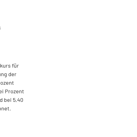
G
kurs für
ung der
rozent
ei Prozent
d bei 5,40
bnet.