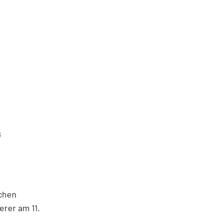
G
schen
erer am 11.