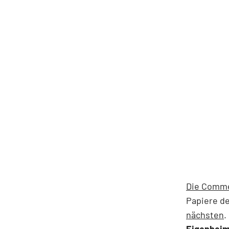
Die Commer
Papiere d
nächsten
.
Eigenhei