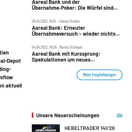
Aareal Bank und der
Übernahme‑Poker: Die Würfel sind
gefallen
06.04.2022, 10:15 ‧ Fabian Strebin
Aareal Bank: Erneuter
Übernahmeversuch – wieder nichts
mit Dividende
04.04.2022, 18:58 ‧ Marion Schlegel
tien
Aareal Bank mit Kurssprung:
Spekulationen um neues
eal-Depot
Übernahmeangebot
ding-
Mehr Empfehlungen
wsflow
n aktuell
Unsere Neuerscheinungen
Alle
Neuerscheinungen
HEBELTRADER 141/26