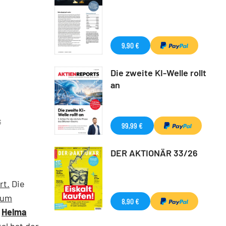
9,90 €
Die zweite KI-Welle rollt
an
G
99,99 €
DER AKTIONÄR 33/26
rt.
Die
zum
8,90 €
n
Helma
al hat der