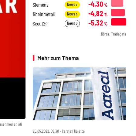
-4,30
Siemens
News
%
-4,82
Rheinmetall
News
%
-5,32
Scout24
News
%
Börse: Tradegate
Mehr zum Thema
örsenmedien AG
25.05.2022, 09:30 ‧ Carsten Kaletta