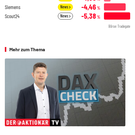
-4,46
Siemens
News
%
-5,38
Scout24
News
%
Börse: Tradegate
Mehr zum Thema