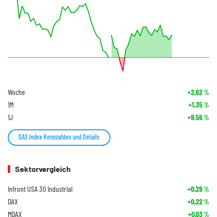
Woche
+2,62
%
1M
+1,35
%
1J
+9,56
%
DAX Index Kennzahlen und Details
Sektorvergleich
Infront USA 30 Industrial
+0,29
%
DAX
+0,22
%
MDAX
+0,03
%