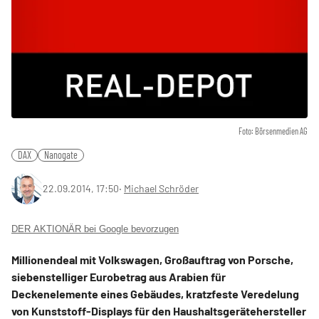
Foto: Börsenmedien AG
DAX
Nanogate
22.09.2014, 17:50
‧
Michael Schröder
DER AKTIONÄR bei Google bevorzugen
Millionendeal mit Volkswagen, Großauftrag von Porsche,
siebenstelliger Eurobetrag aus Arabien für
Deckenelemente eines Gebäudes, kratzfeste Veredelung
von Kunststoff-Displays für den Haushaltsgerätehersteller