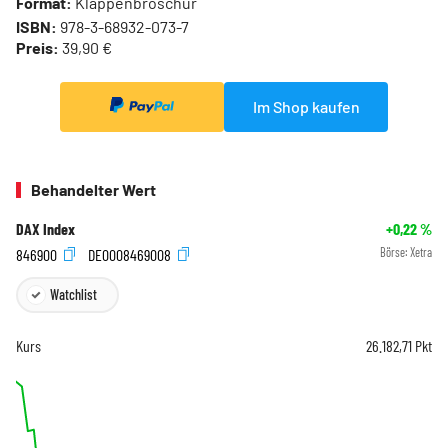
Format:
Klappenbroschur
ISBN:
978-3-68932-073-7
Preis:
39,90 €
Im Shop kaufen
Behandelter Wert
DAX Index
+0,22
%
846900
DE0008469008
Börse:
Xetra
Watchlist
Kurs
26.182,71
Pkt