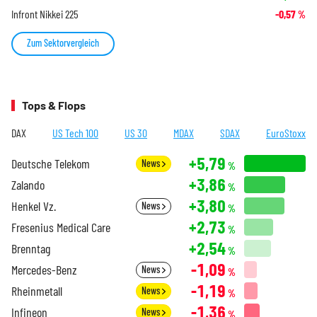
Infront Nikkei 225
-0,57
%
Zum Sektorvergleich
Tops & Flops
DAX
US Tech 100
US 30
MDAX
SDAX
EuroStoxx
+5,79
Deutsche Telekom
News
%
+3,86
Zalando
%
+3,80
Henkel Vz.
News
%
+2,73
Fresenius Medical Care
%
+2,54
Brenntag
%
-1,09
Mercedes-Benz
News
%
-1,19
Rheinmetall
News
%
-1,36
Infineon
News
%