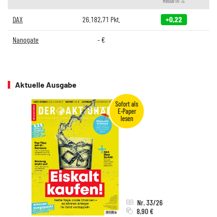
Heute in %
DAX
26.182,71
Pkt.
+0,22
Nanogate
-
€
Aktuelle Ausgabe
Nr. 33/26
8,90 €