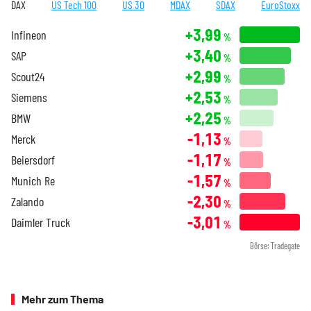
DAX
US Tech 100
US 30
MDAX
SDAX
EuroStoxx
+3,99
Infineon
%
+3,40
SAP
%
+2,99
Scout24
%
+2,53
Siemens
%
+2,25
BMW
%
-1,13
Merck
%
-1,17
Beiersdorf
%
-1,57
Munich Re
%
-2,30
Zalando
%
-3,01
Daimler Truck
%
Börse: Tradegate
Mehr zum Thema