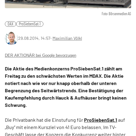
Foto: Börsenmedien AG
DAX
ProSiebenSat.1
29.08.2014, 14:57
‧
Maximilian Völkl
DER AKTIONÄR bei Google bevorzugen
Die Aktie des Medienkonzerns ProSiebenSat.1 zählt am
Freitag zu den schwächsten Werten im MDAX. Die Aktie
notiert nach wie vor nur knapp oberhalb der unteren
Begrenzung des Seitwärtstrends. Eine Bestätigung der
Kaufempfehlung durch Hauck & Aufhäuser bringt keinen
Schwung.
Die Privatbank hat die Einstufung für
ProSiebenSat.1
auf
„Buy“ mit einem Kursziel von 41 Euro belassen. Im TV-
Geschäft lasse der Konzern die Konkurrenz weiter hinter