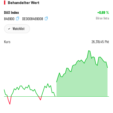
Behandelter Wert
DAX Index
+0,69
%
846900
DE0008469008
Börse:
Xetra
Watchlist
Kurs
26.319,45
Pkt