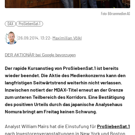
Foto: Börsenmedien AG
DAX
ProSiebenSat.1
26.09.2014, 13:22
‧
Maximilian Völkl
DER AKTIONÄR bei Google bevorzugen
Der rapide Kursanstieg von ProSiebenSat.1 ist bereits
wieder beendet. Die Aktie des Medienkonzerns kann den
langfristigen Seitwärtstrend weiterhin nicht verlassen.
Inzwischen notiert der MDAX-Titel erneut an der Grenze
zum unteren Teilbereich des Korridors. Eine Bestätigung
des positiven Urteils durch das japanische Analysehaus
Nomura bringt am Freitag keinen Schwung.
Analyst William Mairs hat die Einstufung für
ProSiebenSat.1
nach Investorenveranstaltungen in New York und Boston