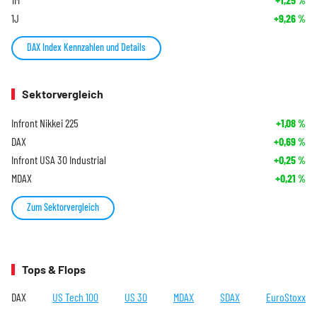
%
1J
+9,26
%
DAX Index Kennzahlen und Details
Sektorvergleich
Infront Nikkei 225
+1,08
%
DAX
+0,69
%
Infront USA 30 Industrial
+0,25
%
MDAX
+0,21
%
Zum Sektorvergleich
Tops & Flops
DAX
US Tech 100
US 30
MDAX
SDAX
EuroStoxx