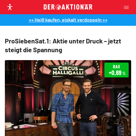
++ Heiß kaufen, eiskalt verdoppeln ++
ProSiebenSat.1: Aktie unter Druck – jetzt
steigt die Spannung
DAX
+0,69
%