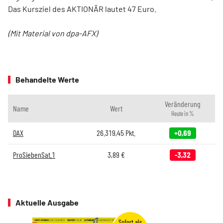
Das Kursziel des AKTIONÄR lautet 47 Euro.
(Mit Material von dpa-AFX)
Behandelte Werte
Veränderung
Name
Wert
Heute in %
DAX
26.319,45
Pkt.
+0,69
ProSiebenSat.1
3,89
€
-3,32
Aktuelle Ausgabe