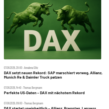
07.08.2026, 20:00 ‧ Annalena Götz
DAX setzt neuen Rekord: SAP marschiert vorweg, Allianz,
Munich Re & Daimler Truck patzen
07.08.2026, 14:40 ‧ Thomas Bergmann
Perfekte US‑Daten – DAX mit nächstem Rekord
07.08.2026, 09:00 ‧ Thomas Bergmann
DAX startet uneinheitlich – Allianz, Brenntag, Lanxess,