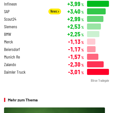
+3,99
Infineon
%
+3,40
SAP
News
%
+2,99
Scout24
%
+2,53
Siemens
%
+2,25
BMW
%
-1,13
Merck
%
-1,17
Beiersdorf
%
-1,57
Munich Re
%
-2,30
Zalando
%
-3,01
Daimler Truck
%
Börse: Tradegate
Mehr zum Thema