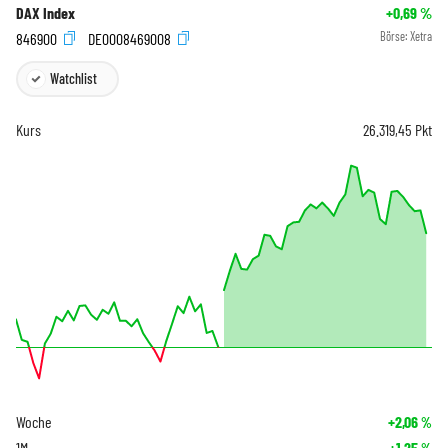
DAX Index
+0,69
%
846900
DE0008469008
Börse:
Xetra
Watchlist
Kurs
26.319,45
Pkt
Woche
+2,06
%
1M
+1,25