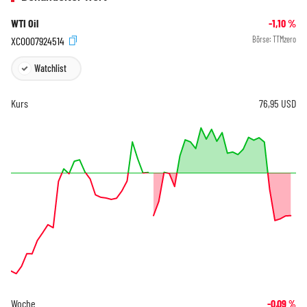
WTI Oil
-1,10
%
XC0007924514
Börse:
TTMzero
Watchlist
Kurs
76,95
USD
Woche
-0,09
%