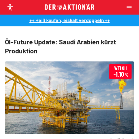
++ Heiß kaufen, eiskalt verdoppeln ++
Öl-Future Update: Saudi Arabien kürzt
Produktion
WTI Oil
-1,10
%