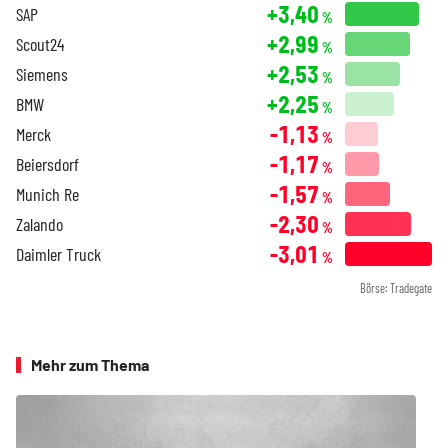
+3,40
SAP
%
+2,99
Scout24
%
+2,53
Siemens
%
+2,25
BMW
%
-1,13
Merck
%
-1,17
Beiersdorf
%
-1,57
Munich Re
%
-2,30
Zalando
%
-3,01
Daimler Truck
%
Börse: Tradegate
Mehr zum Thema