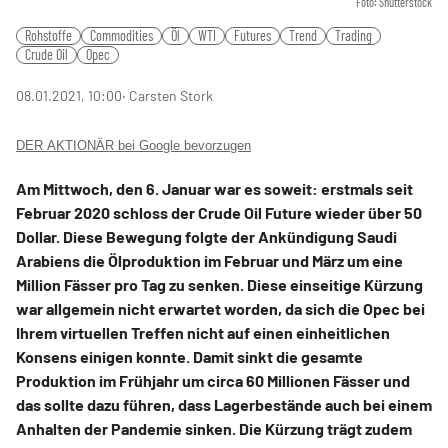
Foto: Shutterstock
Rohstoffe
Commodities
Öl
WTI
Futures
Trend
Trading
Crude Oil
Opec
08.01.2021, 10:00
‧ Carsten Stork
DER AKTIONÄR bei Google bevorzugen
Am Mittwoch, den 6. Januar war es soweit: erstmals seit
Februar 2020 schloss der Crude Oil Future wieder über 50
Dollar. Diese Bewegung folgte der Ankündigung Saudi
Arabiens die Ölproduktion im Februar und März um eine
Million Fässer pro Tag zu senken. Diese einseitige Kürzung
war allgemein nicht erwartet worden, da sich die Opec bei
Ihrem virtuellen Treffen nicht auf einen einheitlichen
Konsens einigen konnte. Damit sinkt die gesamte
Produktion im Frühjahr um circa 60 Millionen Fässer und
das sollte dazu führen, dass Lagerbestände auch bei einem
Anhalten der Pandemie sinken. Die Kürzung trägt zudem