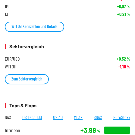
1M
+0,07
%
1J
+0,21
%
WTI Oil Kennzahlen und Details
Sektorvergleich
EUR/USD
+0,32
%
WTI Oil
-1,10
%
Zum Sektorvergleich
Tops & Flops
DAX
US Tech 100
US 30
MDAX
SDAX
EuroStoxx
+3,99
Infineon
%