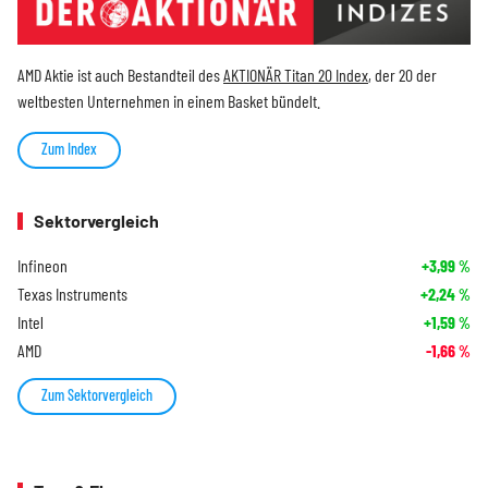
AMD Aktie ist auch Bestandteil des
AKTIONÄR Titan 20 Index
, der 20 der
weltbesten Unternehmen in einem Basket bündelt.
Zum Index
Sektorvergleich
Infineon
+3,99
%
Texas Instruments
+2,24
%
Intel
+1,59
%
AMD
-1,66
%
Zum Sektorvergleich