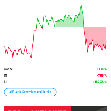
Woche
+1,16
%
1M
-7,05
%
1J
+182,38
%
AMD Aktie Kennzahlen und Details