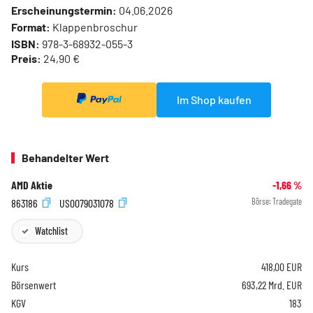
Erscheinungstermin:
04.06.2026
Format:
Klappenbroschur
ISBN:
978-3-68932-055-3
Preis:
24,90 €
Im Shop kaufen
Behandelter Wert
AMD Aktie
-1,66
%
863186
US0079031078
Börse:
Tradegate
Watchlist
Kurs
418,00
EUR
Börsenwert
693,22 Mrd. EUR
KGV
183