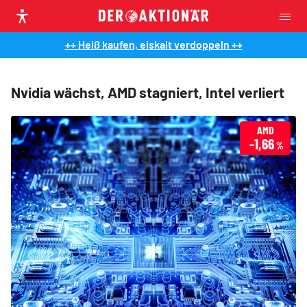
++ Heiß kaufen, eiskalt verdoppeln ++
Nvidia wächst, AMD stagniert, Intel verliert
AMD
-1,66
%