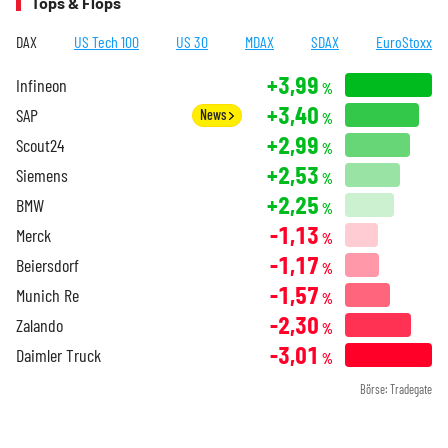
Tops & Flops
DAX
US Tech 100
US 30
MDAX
SDAX
EuroStoxx
+3,99
Infineon
%
+3,40
SAP
News
%
+2,99
Scout24
%
+2,53
Siemens
%
+2,25
BMW
%
-1,13
Merck
%
-1,17
Beiersdorf
%
-1,57
Munich Re
%
-2,30
Zalando
%
-3,01
Daimler Truck
%
Börse: Tradegate