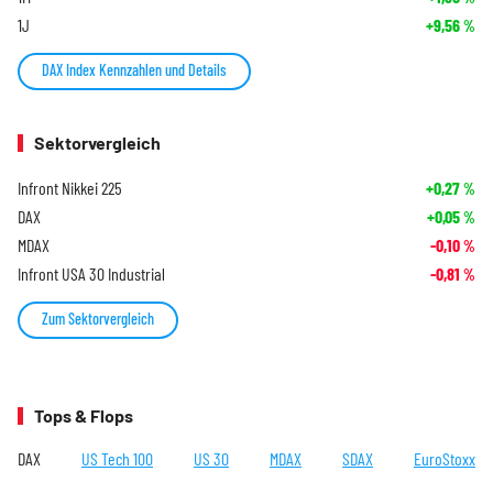
1J
+9,56
%
DAX Index Kennzahlen und Details
Sektorvergleich
Infront Nikkei 225
+0,27
%
DAX
+0,05
%
MDAX
-0,10
%
Infront USA 30 Industrial
-0,81
%
Zum Sektorvergleich
Tops & Flops
DAX
US Tech 100
US 30
MDAX
SDAX
EuroStoxx