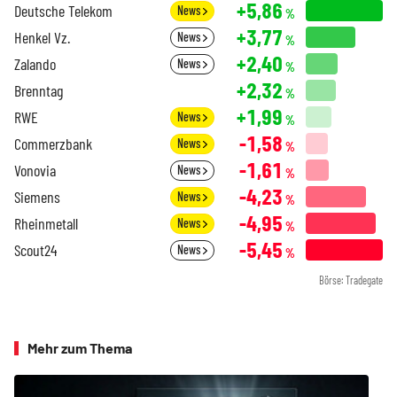
+5,86
Deutsche Telekom
News
%
+3,77
Henkel Vz.
News
%
+2,40
Zalando
News
%
+2,32
Brenntag
%
+1,99
RWE
News
%
-1,58
Commerzbank
News
%
-1,61
Vonovia
News
%
-4,23
Siemens
News
%
-4,95
Rheinmetall
News
%
-5,45
Scout24
News
%
Börse: Tradegate
Mehr zum Thema