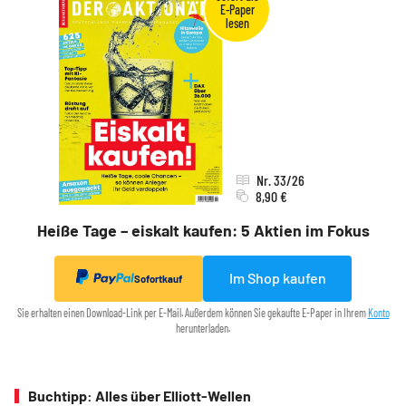
Nr. 33/26
8,90 €
Heiße Tage – eiskalt kaufen: 5 Aktien im Fokus
Im Shop kaufen
Sofortkauf
Sie erhalten einen Download-Link per E-Mail. Außerdem können Sie gekaufte E-Paper in Ihrem
Konto
herunterladen.
Buchtipp: Alles über Elliott-Wellen