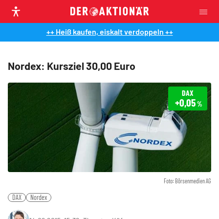
++ Heiß kaufen, eiskalt verdoppeln ++
Nordex: Kursziel 30,00 Euro
DAX
+0,05
%
Foto: Börsenmedien AG
DAX
Nordex