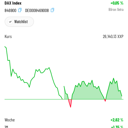
DAX Index
+0,05
%
846900
DE0008469008
Börse:
Xetra
Watchlist
Kurs
26.140,13
XXP
Woche
+2,62
%
1M
+1,35
%