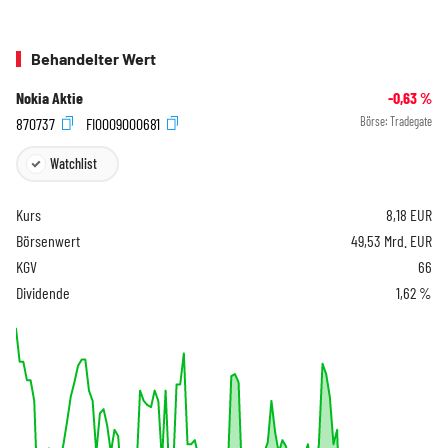
Behandelter Wert
Nokia Aktie
-0,63
%
870737
FI0009000681
Börse:
Tradegate
Watchlist
Kurs
8,18
EUR
Börsenwert
49,53 Mrd. EUR
KGV
66
Dividende
1,62 %