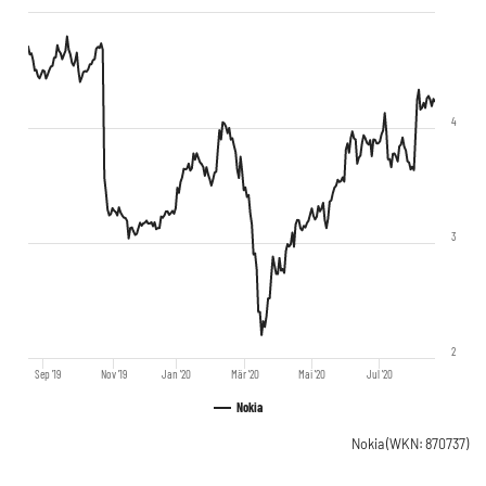
4
3
2
Sep '19
Nov '19
Jan '20
Mär '20
Mai '20
Jul '20
Nokia
Nokia
(WKN: 870737)