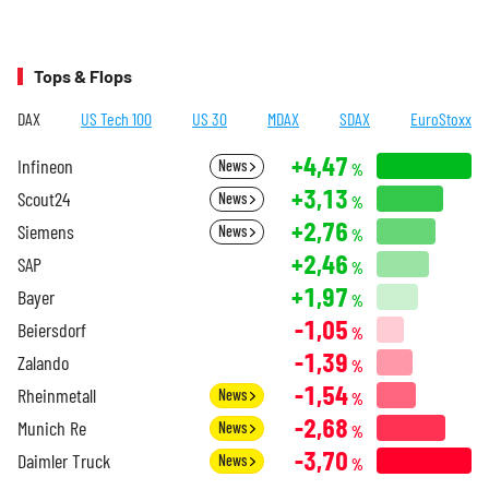
Tops & Flops
DAX
US Tech 100
US 30
MDAX
SDAX
EuroStoxx
+4,47
Infineon
News
%
+3,13
Scout24
News
%
+2,76
Siemens
News
%
+2,46
SAP
%
+1,97
Bayer
%
-1,05
Beiersdorf
%
-1,39
Zalando
%
-1,54
Rheinmetall
News
%
-2,68
Munich Re
News
%
-3,70
Daimler Truck
News
%