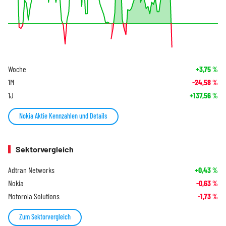
Woche
+3,75
%
1M
-24,58
%
1J
+137,56
%
Nokia Aktie Kennzahlen und Details
Sektorvergleich
Adtran Networks
+0,43
%
Nokia
-0,63
%
Motorola Solutions
-1,73
%
Zum Sektorvergleich