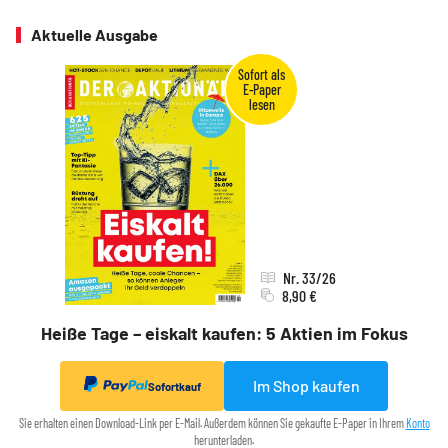
Aktuelle Ausgabe
Nr. 33/26
8,90 €
Heiße Tage – eiskalt kaufen: 5 Aktien im Fokus
Im Shop kaufen
Sofortkauf
Sie erhalten einen Download-Link per E-Mail. Außerdem können Sie gekaufte E-Paper in Ihrem
Konto
herunterladen.