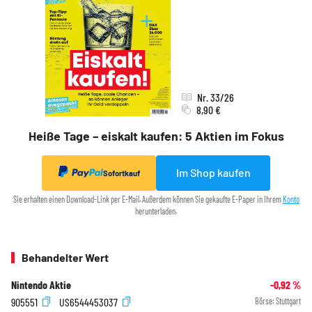
Nr. 33/26
8,90 €
Heiße Tage – eiskalt kaufen: 5 Aktien im Fokus
Im Shop kaufen
Sofortkauf
Sie erhalten einen Download-Link per E-Mail. Außerdem können Sie gekaufte E-Paper in Ihrem
Konto
herunterladen.
Behandelter Wert
Nintendo Aktie
-0,92
%
905551
US6544453037
Börse:
Stuttgart