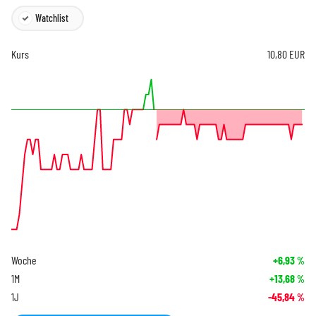
Watchlist
Kurs
10,80
EUR
Woche
+6,93
%
1M
+13,68
%
1J
-45,84
%