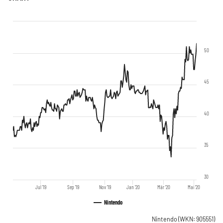
50
45
40
35
30
Jul '19
Sep '19
Nov '19
Jan '20
Mär '20
Mai '20
Nintendo
Nintendo
(WKN: 905551)