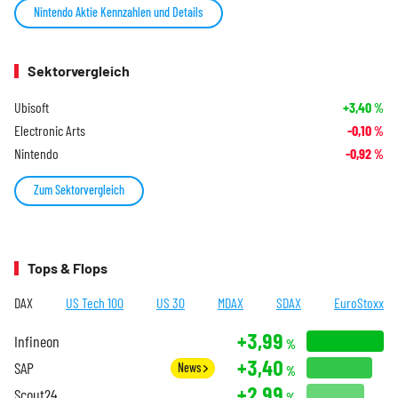
Nintendo Aktie Kennzahlen und Details
Sektorvergleich
Ubisoft
+3,40
%
Electronic Arts
-0,10
%
Nintendo
-0,92
%
Zum Sektorvergleich
Tops & Flops
DAX
US Tech 100
US 30
MDAX
SDAX
EuroStoxx
+3,99
Infineon
%
+3,40
SAP
News
%
+2,99
Scout24
%