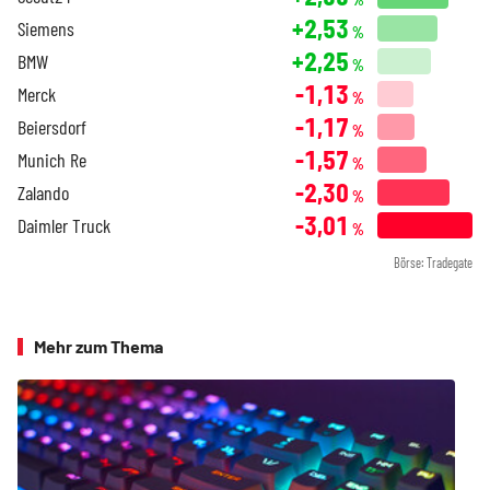
+2,53
Siemens
%
+2,25
BMW
%
-1,13
Merck
%
-1,17
Beiersdorf
%
-1,57
Munich Re
%
-2,30
Zalando
%
-3,01
Daimler Truck
%
Börse: Tradegate
Mehr zum Thema