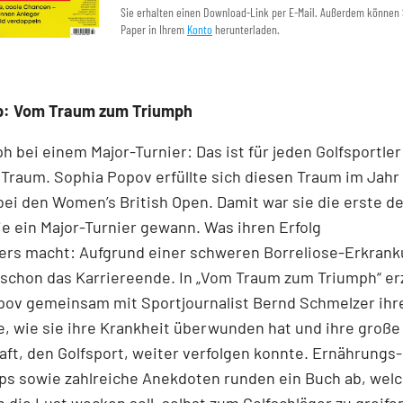
Sie erhalten einen Download-Link per E-Mail. Außerdem können 
Paper in Ihrem
Konto
herunterladen.
p: Vom Traum zum Triumph
h bei einem Major-Turnier: Das ist für jeden Golfsportler
 Traum. Sophia Popov erfüllte sich diesen Traum im Jahr
ei den Women’s British Open. Damit war sie die erste d
die ein Major-Turnier gewann. Was ihren Erfolg
ers macht: Aufgrund einer schweren Borreliose-­Erkran
 schon das Karriereende. In „Vom Traum zum Triumph“ er
ov gemeinsam mit Sport­journalist Bernd Schmelzer ihr
, wie sie ihre Krankheit überwunden hat und ihre große
ft, den Golfsport, weiter verfolgen konnte. Ernährungs
ps sowie zahlreiche Anekdoten runden ein Buch ab, welc