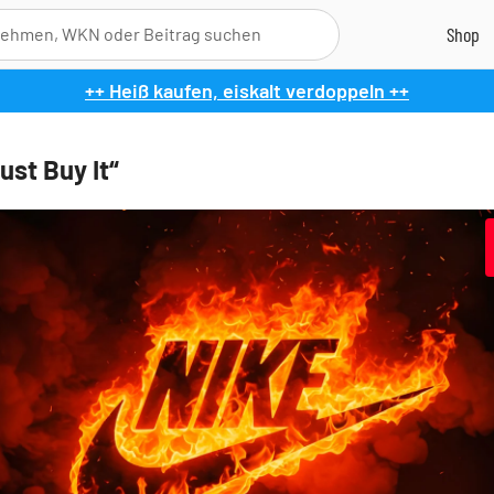
++ Heiß kaufen, eiskalt verdoppeln ++
ust Buy It“