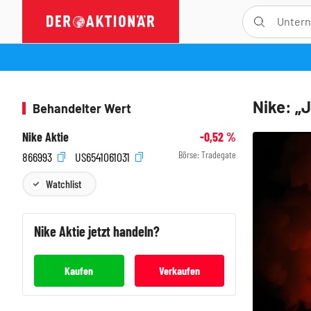
Nike: „J
Behandelter Wert
Nike Aktie
-0,52
%
Börse:
Tradegate
866993
US6541061031
Watchlist
Nike
Aktie jetzt handeln?
Kaufen
Verkaufen