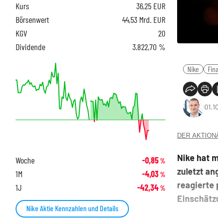
Kurs
36,25
EUR
Börsenwert
44,53 Mrd. EUR
KGV
20
Dividende
3.822,70 %
Nike
Fin
01.1
DER AKTIONÄR
Nike hat m
Woche
-0,85
%
zuletzt an
1M
-4,03
%
reagierte 
1J
-42,34
%
Einschätz
Nike Aktie Kennzahlen und Details