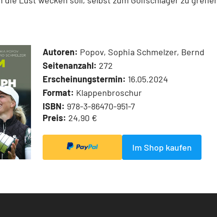
 die Lust wecken soll, selbst zum Golfschläger zu greife
Autoren:
Popov, Sophia Schmelzer, Bernd
Seitenanzahl:
272
Erscheinungstermin:
16.05.2024
Format:
Klappenbroschur
ISBN:
978-3-86470-951-7
Preis:
24,90 €
Im Shop kaufen