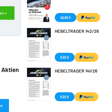
en >
49,99 €
HEBELTRADER 142/26
9,90 €
5 Aktien
HEBELTRADER 141/26
9,90 €
en