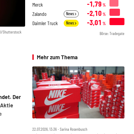
-1,79
Merck
%
-2,10
Zalando
News
%
-3,01
Daimler Truck
News
%
AI/Shutterstock
Börse: Tradegate
Mehr zum Thema
ndet. Der
 Aktie
e
22.07.2026, 13:36 ‧ Sarina Rosenbusch