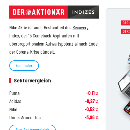
Nike Aktie ist auch Bestandteil des
Recovery
Index
, der 15 Comeback-Aspiranten mit
überproportionalem Aufwärtspotenzial nach Ende
der Corona-Krise bündelt.
Zum Index
Sektorvergleich
Puma
-0,11
%
Adidas
-0,27
%
Nike
-0,52
%
Under Armour Inc.
-3,96
%
Zum Sektorvergleich