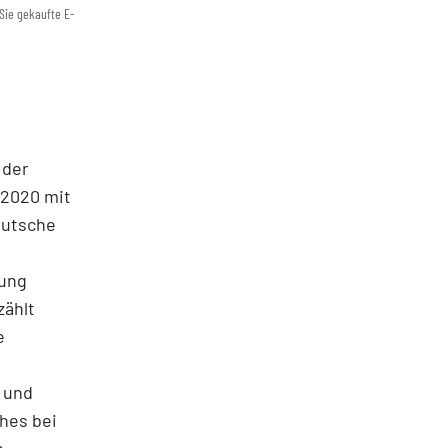
Sie gekaufte E-
 der
 2020 mit
eutsche
kung
zählt
e
- und
hes bei