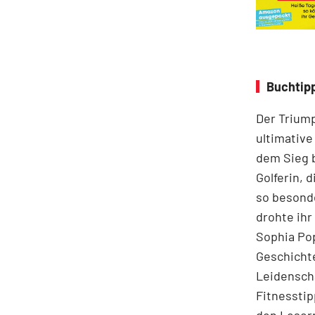
Buchtip
Der Triump
ultimative
dem Sieg b
Golferin, 
so besond
drohte ihr
Sophia Pop
Geschichte
Leidenscha
Fitnesstip