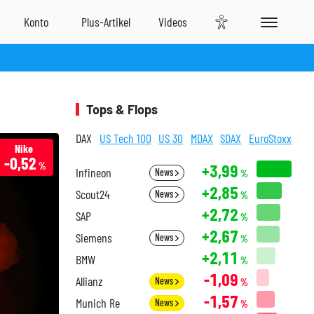
Tops & Flops
DAX
US Tech 100
US 30
MDAX
SDAX
EuroStoxx
Nike
-0,52
%
+3,99
Infineon
News
%
+2,85
Scout24
News
%
+2,72
SAP
%
+2,67
Siemens
News
%
+2,11
BMW
%
-1,09
Allianz
News
%
-1,57
Munich Re
News
%