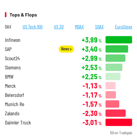
Tops & Flops
DAX
US Tech 100
US 30
MDAX
SDAX
EuroStoxx
+3,99
Infineon
%
+3,40
SAP
News
%
+2,99
Scout24
%
+2,53
Siemens
%
+2,25
BMW
%
-1,13
Merck
%
-1,17
Beiersdorf
%
-1,57
Munich Re
%
-2,30
Zalando
%
-3,01
Daimler Truck
%
Börse: Tradegate