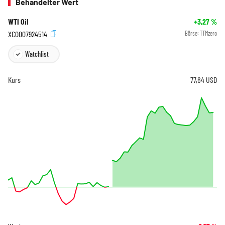
Behandelter Wert
WTI Oil
+3,27
%
XC0007924514
Börse:
TTMzero
Watchlist
Kurs
77,64
USD