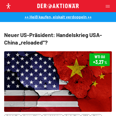
++ Heiß kaufen, eiskalt verdoppeln ++
Neuer US-Präsident: Handelskrieg USA-
China „reloaded“?
WTI Oil
+3,27
%