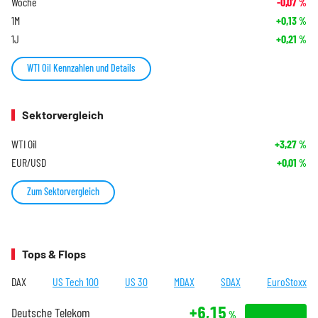
Woche
-0,07
%
1M
+0,13
%
1J
+0,21
%
WTI Oil Kennzahlen und Details
Sektorvergleich
WTI Oil
+3,27
%
EUR/USD
+0,01
%
Zum Sektorvergleich
Tops & Flops
DAX
US Tech 100
US 30
MDAX
SDAX
EuroStoxx
+6,15
Deutsche Telekom
%