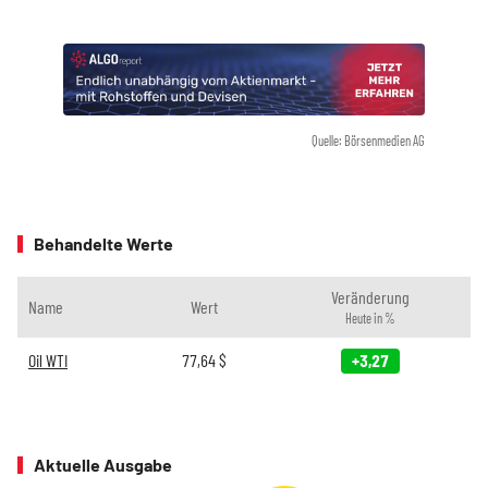
Quelle: Börsenmedien AG
Behandelte Werte
Veränderung
Name
Wert
Heute in %
Oil WTI
77,64
$
+3,27
Aktuelle Ausgabe