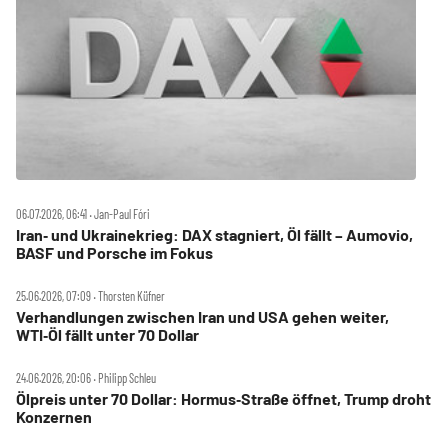
06.07.2026, 06:41 ‧ Jan-Paul Fóri
Iran‑ und Ukrainekrieg: DAX stagniert, Öl fällt – Aumovio,
BASF und Porsche im Fokus
25.06.2026, 07:09 ‧ Thorsten Küfner
Verhandlungen zwischen Iran und USA gehen weiter,
WTI‑Öl fällt unter 70 Dollar
24.06.2026, 20:06 ‧ Philipp Schleu
Ölpreis unter 70 Dollar: Hormus‑Straße öffnet, Trump droht
Konzernen