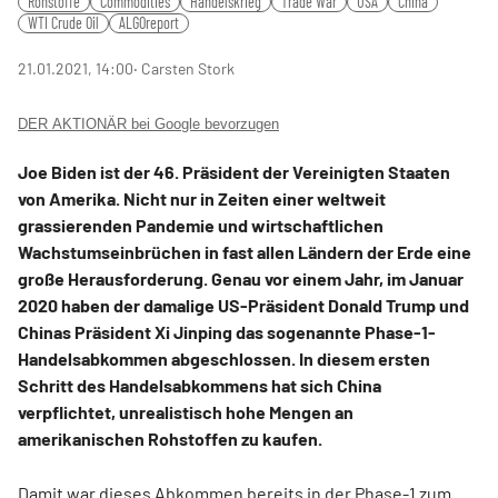
Rohstoffe
Commodities
Handelskrieg
Trade War
USA
China
WTI Crude Oil
ALGOreport
21.01.2021, 14:00
‧ Carsten Stork
DER AKTIONÄR bei Google bevorzugen
Joe Biden ist der 46. Präsident der Vereinigten Staaten
von Amerika. Nicht nur in Zeiten einer weltweit
grassierenden Pandemie und wirtschaftlichen
Wachstumseinbrüchen in fast allen Ländern der Erde eine
große Herausforderung. Genau vor einem Jahr, im Januar
2020 haben der damalige US-Präsident Donald Trump und
Chinas Präsident Xi Jinping das sogenannte Phase-1-
Handelsabkommen abgeschlossen. In diesem ersten
Schritt des Handelsabkommens hat sich China
verpflichtet, unrealistisch hohe Mengen an
amerikanischen Rohstoffen zu kaufen.
Damit war dieses Abkommen bereits in der Phase-1 zum