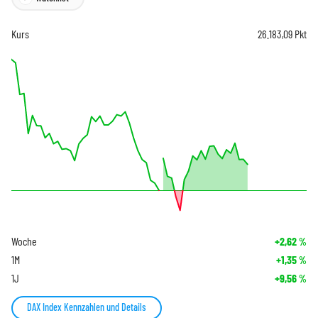
Kurs
26.183,09
Pkt
Woche
+2,62
%
1M
+1,35
%
1J
+9,56
%
DAX Index Kennzahlen und Details