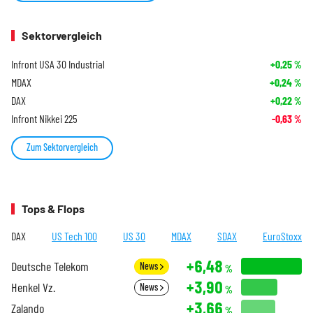
Sektorvergleich
Infront USA 30 Industrial
+0,25
%
MDAX
+0,24
%
DAX
+0,22
%
Infront Nikkei 225
-0,63
%
Zum Sektorvergleich
Tops & Flops
DAX
US Tech 100
US 30
MDAX
SDAX
EuroStoxx
+6,48
Deutsche Telekom
News
%
+3,90
Henkel Vz.
News
%
+3,66
Zalando
%