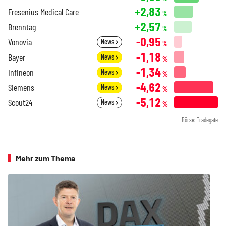
+2,83
Fresenius Medical Care
%
+2,57
Brenntag
%
-0,95
Vonovia
News
%
-1,18
Bayer
News
%
-1,34
Infineon
News
%
-4,62
Siemens
News
%
-5,12
Scout24
News
%
Börse: Tradegate
Mehr zum Thema