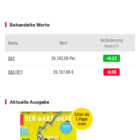
Behandelte Werte
Veränderung
Name
Wert
Heute in %
DAX
26.183,09
Pkt.
+0,22
DAX (RT)
26.167,98
€
-0,06
Aktuelle Ausgabe