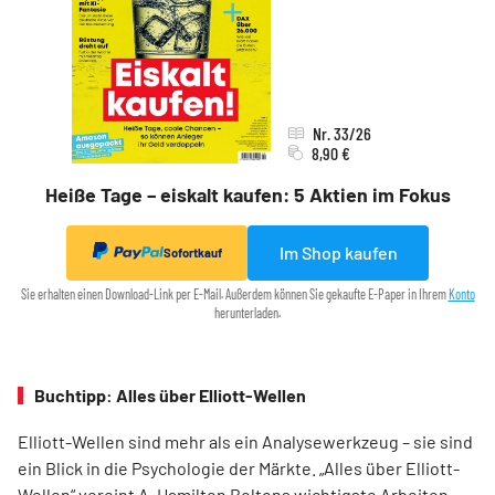
Nr. 33/26
8,90 €
Heiße Tage – eiskalt kaufen: 5 Aktien im Fokus
Im Shop kaufen
Sofortkauf
Sie erhalten einen Download-Link per E-Mail. Außerdem können Sie gekaufte E-Paper in Ihrem
Konto
herunterladen.
Buchtipp: Alles über Elliott-Wellen
Elliott-Wellen sind mehr als ein Analysewerkzeug – sie sind
ein Blick in die Psychologie der Märkte. „Alles über Elliott-
Wellen“ vereint A. Hamilton Boltons wichtigste Arbeiten