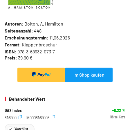
Autoren:
Bolton, A. Hamilton
Seitenanzahl:
448
Erscheinungstermin:
11.06.2026
Format:
Klappenbroschur
ISBN:
978-3-68932-073-7
Preis:
39,90 €
Im Shop kaufen
Behandelter Wert
DAX Index
+0,22
%
846900
DE0008469008
Börse:
Xetra
Watchlist