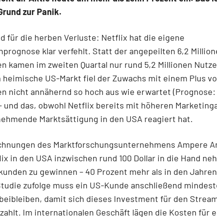
Grund zur Panik.
 für die herben Verluste: Netflix hat die eigene
rognose klar verfehlt. Statt der angepeilten 6,2 Millio
 kamen im zweiten Quartal nur rund 5,2 Millionen Nutze
m heimische US-Markt fiel der Zuwachs mit einem Plus v
 nicht annähernd so hoch aus wie erwartet (Prognose: 
 – und das, obwohl Netflix bereits mit höheren Marketin
nehmende Marktsättigung in den USA reagiert hat.
chnungen des Marktforschungsunternehmens Ampere An
ix in den USA inzwischen rund 100 Dollar in die Hand n
unden zu gewinnen – 40 Prozent mehr als in den Jahren 
Studie zufolge muss ein US-Kunde anschließend mindest
eibleiben, damit sich dieses Investment für den Strea
zahlt. Im internationalen Geschäft lägen die Kosten für 