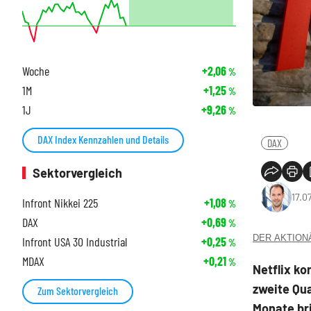
Woche
+2,06
%
1M
+1,25
%
1J
+9,26
%
DAX Index Kennzahlen und Details
DAX
Sektorvergleich
17.0
Infront Nikkei 225
+1,08
%
DAX
+0,69
%
DER AKTIONÄR
Infront USA 30 Industrial
+0,25
%
MDAX
+0,21
%
Netflix ko
zweite Qua
Zum Sektorvergleich
Monate bri