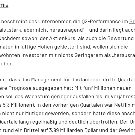
flix
 beschreibt das Unternehmen die Q2-Performance im
Br
als „stark, aber nicht herausragend“ – und darin liegt auc
Nachdem sowohl der Aktienkurs, als auch die Bewertung 
naten in luftige Höhen geklettert sind, wollen sich die
wöhnten Investoren mit nichts Geringerem als „herausr
geben.
t, dass das Management für das laufende dritte Quartal
ere Prognose ausgegeben hat: Mit fünf Millionen neuen
 soll das Wachstum geringer ausfallen als im Vorjahres
us 5,3 Millionen). In den vorherigen Quartalen war Netflix 
 nicht nur Mutiger geworden, sondern hatte diese ansc
Quartale lang regelmäßig und deutlich übertroffen. Der U
 rund ein Drittel auf 3,99 Milliarden Dollar und der Gewin