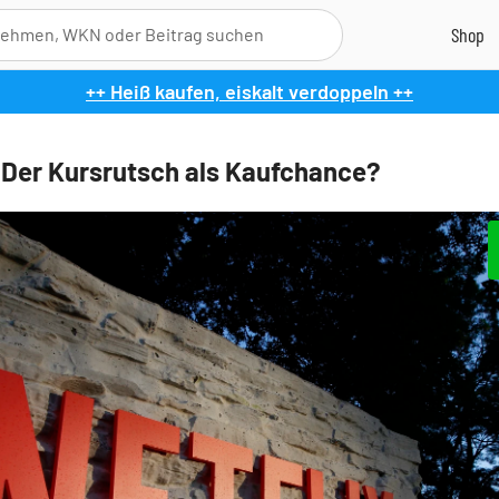
++ Heiß kaufen, eiskalt verdoppeln ++
: Der Kursrutsch als Kaufchance?