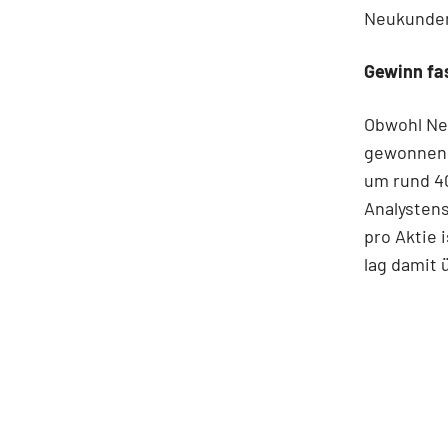
Neukunden 
Gewinn fa
Obwohl Net
gewonnen h
um rund 40
Analystens
pro Aktie 
lag damit 