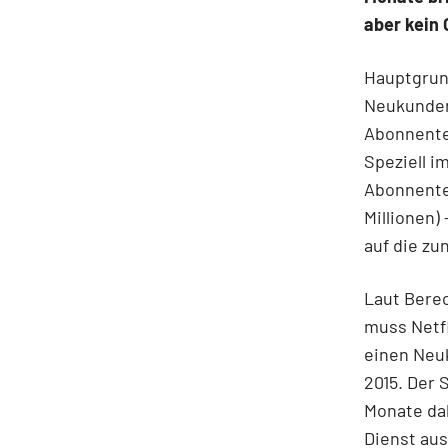
aber kein 
Hauptgrund
Neukundenp
Abonnenten
Speziell i
Abonnenten
Millionen)
auf die zu
Laut Bere
muss Netfl
einen Neuk
2015. Der 
Monate dab
Dienst aus