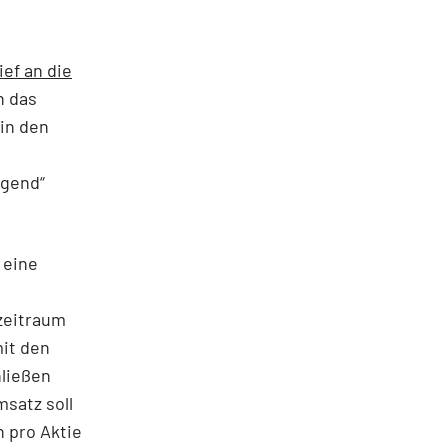
ief an die
h das
in den
agend“
 eine
zeitraum
mit den
hließen
msatz soll
n pro Aktie