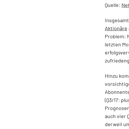
Quelle:
Net
Insgesamt
Aktionäre
Problem: 
letzten Mo
erfolgsver
zufrieden
Hinzu komm
vorsichtig
Abonnenten
(Q3/17: pl
Prognosen
auch vier 
derweil um