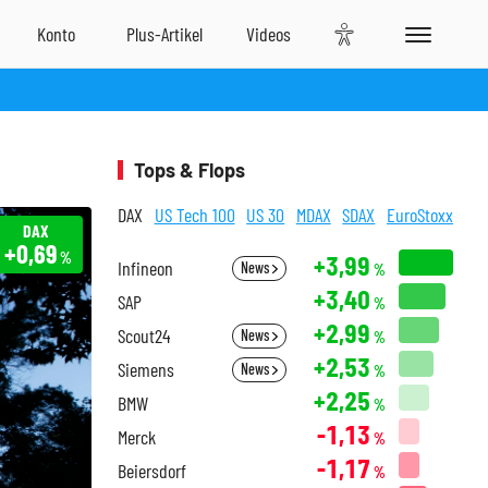
Tops & Flops
DAX
US Tech 100
US 30
MDAX
SDAX
EuroStoxx
DAX
+0,69
%
+3,99
Infineon
News
%
+3,40
SAP
%
+2,99
Scout24
News
%
+2,53
Siemens
News
%
+2,25
BMW
%
-1,13
Merck
%
-1,17
Beiersdorf
%