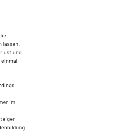
die
n lassen.
rlust und
 einmal
rdings
rmer im
steiger
odenbildung