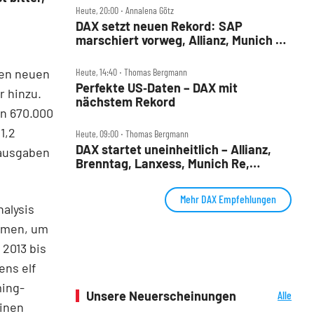
Heute, 20:00 ‧ Annalena Götz
DAX setzt neuen Rekord: SAP
marschiert vorweg, Allianz, Munich Re
& Daimler Truck patzen
nen neuen
Heute, 14:40 ‧ Thomas Bergmann
Perfekte US‑Daten – DAX mit
r hinzu.
nächstem Rekord
on 670.000
1,2
Heute, 09:00 ‧ Thomas Bergmann
DAX startet uneinheitlich – Allianz,
gausgaben
Brenntag, Lanxess, Munich Re,
Porsche SE, SUSS MicroTec im Check
Mehr DAX Empfehlungen
alysis
ehmen, um
2013 bis
ens elf
ming-
Unsere Neuerscheinungen
Alle
einen
Neuerscheinungen