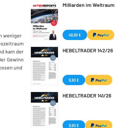
Milliarden im Weltraum
49,99 €
en weniger
reszeitraum
HEBELTRADER 142/26
und kam der
Der Gewinn
hossen und
9,90 €
HEBELTRADER 141/26
9,90 €