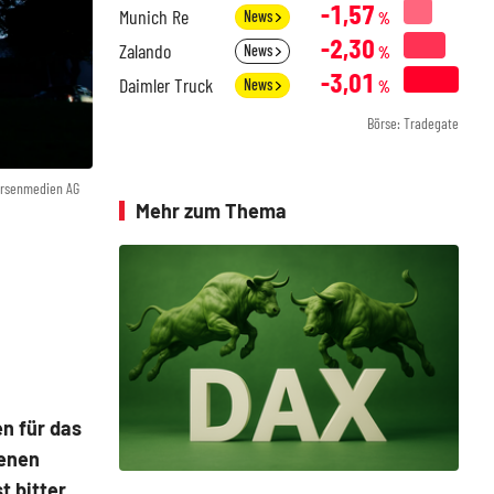
-1,57
Munich Re
News
%
-2,30
Zalando
News
%
-3,01
Daimler Truck
News
%
Börse: Tradegate
örsenmedien AG
Mehr zum Thema
n für das
genen
t bitter,