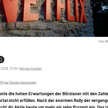
Foto: B
7.2018, 17:00
‧
Nikolas Kessler
 bei Google bevorzugen
nnte die hohen Erwartungen der Börsianer mit den Zahle
rtal nicht erfüllen. Nach der enormen Rally der vergan
cht dir Aktie heute um mehr als zehn Prozent ein. Das is