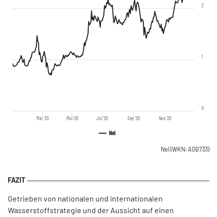
2
1
0
Mär '20
Mai '20
Jul '20
Sep '20
Nov '20
Nel
Nel
(WKN: A0B733)
Getrieben von nationalen und internationalen
Wasserstoffstrategie und der Aussicht auf einen