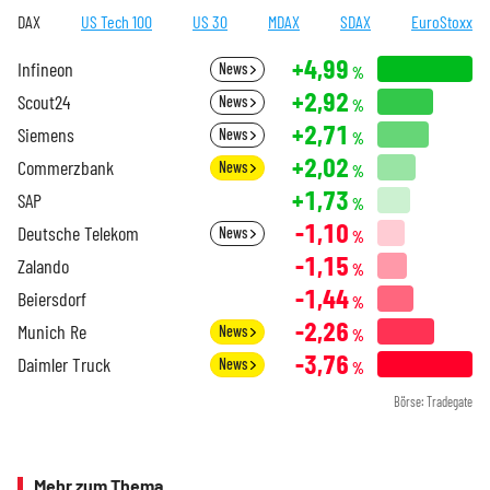
DAX
US Tech 100
US 30
MDAX
SDAX
EuroStoxx
+4,99
Infineon
News
%
+2,92
Scout24
News
%
+2,71
Siemens
News
%
+2,02
Commerzbank
News
%
+1,73
SAP
%
-1,10
Deutsche Telekom
News
%
-1,15
Zalando
%
-1,44
Beiersdorf
%
-2,26
Munich Re
News
%
-3,76
Daimler Truck
News
%
Börse: Tradegate
Mehr zum Thema