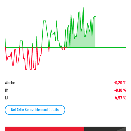
Woche
-0,20
%
1M
-8,10
%
1J
-4,57
%
Nel Aktie Kennzahlen und Details