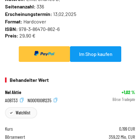
Seitenanzahl:
336
Erscheinungstermin:
13.02.2025
Format:
Hardcover
ISBN:
978-3-86470-862-6
Preis:
29,90 €
Im Shop kaufen
Behandelter Wert
Nel Aktie
+1,02
%
A0B733
NO0010081235
Börse:
Tradegate
Watchlist
Kurs
0,199
EUR
Börsenwert
359,22 Mio. EUR