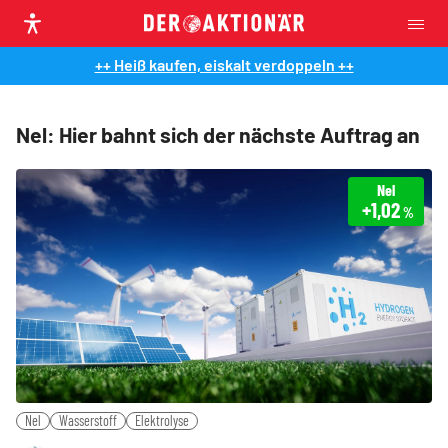
++ Heiß kaufen, eiskalt verdoppeln ++
Nel: Hier bahnt sich der nächste Auftrag an
Nel
+1,02
%
Nel
Wasserstoff
Elektrolyse