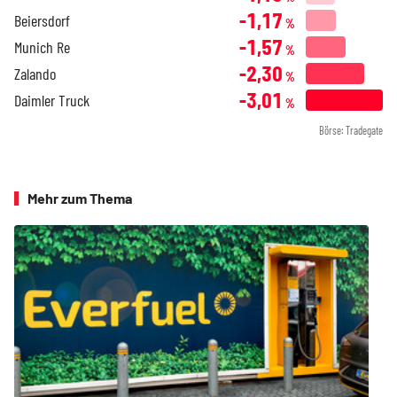
-1,17
Beiersdorf
%
-1,57
Munich Re
%
-2,30
Zalando
%
-3,01
Daimler Truck
%
Börse: Tradegate
Mehr zum Thema