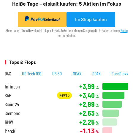
Heiße Tage – eiskalt kaufen: 5 Aktien im Fokus
Im Shop kaufen
Sofortkauf
Sie erhalten einen Download-Link per E-Mail. Außerdem können Sie gekaufte E-Paper in Ihrem
Konto
herunterladen.
Tops & Flops
DAX
US Tech 100
US 30
MDAX
SDAX
EuroStoxx
+3,99
Infineon
%
+3,40
SAP
News
%
+2,99
Scout24
%
+2,53
Siemens
%
+2,25
BMW
%
-1,13
Merck
%