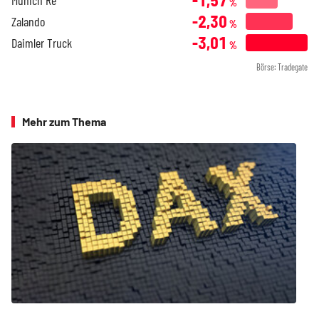
Munich Re
%
-2,30
Zalando
%
-3,01
Daimler Truck
%
Börse: Tradegate
Mehr zum Thema