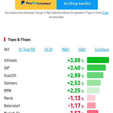
Im Shop kaufen
Sofortkauf
Sie erhalten einen Download-Link per E-Mail. Außerdem können Sie gekaufte E-Paper in Ihrem
Konto
herunterladen.
Tops & Flops
DAX
US Tech 100
US 30
MDAX
SDAX
EuroStoxx
+3,99
Infineon
%
+3,40
SAP
%
+2,99
Scout24
%
+2,53
Siemens
%
+2,25
BMW
%
-1,13
Merck
%
-1,17
Beiersdorf
%
-1,57