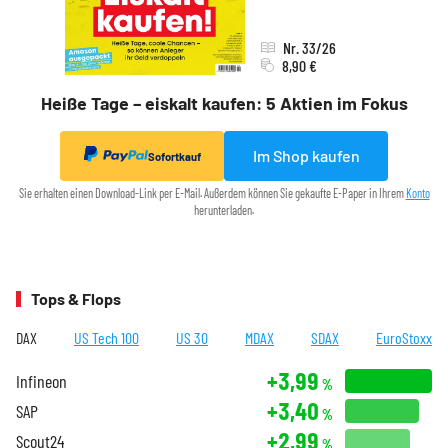
Nr. 33/26
8,90 €
Heiße Tage – eiskalt kaufen: 5 Aktien im Fokus
Im Shop kaufen
Sofortkauf
Sie erhalten einen Download-Link per E-Mail. Außerdem können Sie gekaufte E-Paper in Ihrem
Konto
herunterladen.
Tops & Flops
DAX
US Tech 100
US 30
MDAX
SDAX
EuroStoxx
+3,99
Infineon
%
+3,40
SAP
%
+2,99
Scout24
%