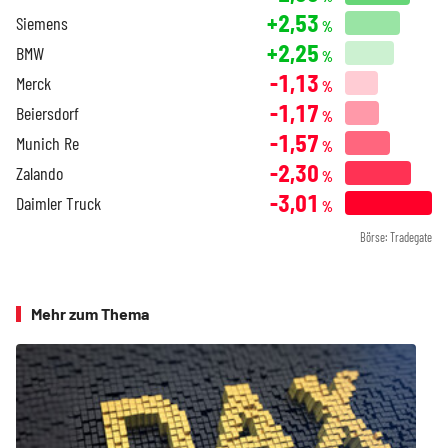
+2,53
Siemens
%
+2,25
BMW
%
-1,13
Merck
%
-1,17
Beiersdorf
%
-1,57
Munich Re
%
-2,30
Zalando
%
-3,01
Daimler Truck
%
Börse: Tradegate
Mehr zum Thema