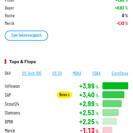
%
Bayer
+0,93
%
Roche
0
%
Merck
-1,13
%
Zum Sektorvergleich
Tops & Flops
DAX
US Tech 100
US 30
MDAX
SDAX
EuroStoxx
+3,99
Infineon
%
+3,40
SAP
News
%
+2,99
Scout24
%
+2,53
Siemens
%
+2,25
BMW
%
-1,13
Merck
%