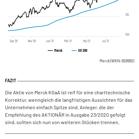
125
100
Sep '20
Nov '20
Jan '21
Mär '21
Mai '21
Jul '21
Merck
GD 200
Merck
(WKN: 659990)
Die Aktie von Merck KGaA ist reif für eine charttechnische
Korrektur, wenngleich die langfristigen Aussichten für das
Unternehmen einfach Spitze sind. Anleger, die der
Empfehlung des AKTIONÄR in Ausgabe 23/2020 gefolgt
sind, sollten sich nun von weiteren Stücken trennen.