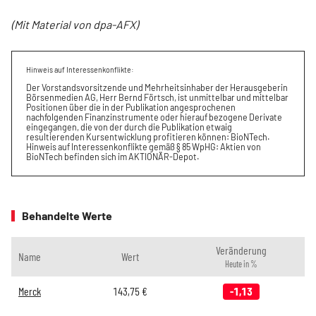
(Mit Material von dpa-AFX)
Hinweis auf Interessenkonflikte:
Der Vorstandsvorsitzende und Mehrheitsinhaber der Herausgeberin
Börsenmedien AG, Herr Bernd Förtsch, ist unmittelbar und mittelbar
Positionen über die in der Publikation angesprochenen
nachfolgenden Finanzinstrumente oder hierauf bezogene Derivate
eingegangen, die von der durch die Publikation etwaig
resultierenden Kursentwicklung profitieren können: BioNTech.
Hinweis auf Interessenkonflikte gemäß § 85 WpHG: Aktien von
BioNTech befinden sich im AKTIONÄR-Depot.
Behandelte Werte
Veränderung
Name
Wert
Heute in %
Merck
143,75
€
-1,13