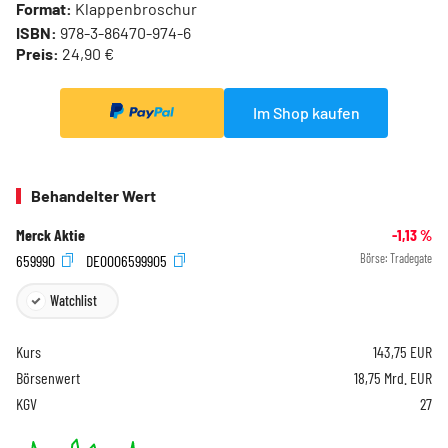
Format:
Klappenbroschur
ISBN:
978-3-86470-974-6
Preis:
24,90 €
Im Shop kaufen
Behandelter Wert
Merck Aktie
-1,13
%
659990
DE0006599905
Börse:
Tradegate
Watchlist
Kurs
143,75
EUR
Börsenwert
18,75 Mrd. EUR
KGV
27