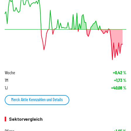
Woche
+0,42
%
1M
+1,73
%
1J
+40,08
%
Merck Aktie Kennzahlen und Details
Sektorvergleich
Pfizer
+1,65