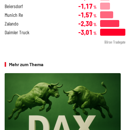
-1,17
Beiersdorf
%
-1,57
Munich Re
%
-2,30
Zalando
%
-3,01
Daimler Truck
%
Börse: Tradegate
Mehr zum Thema