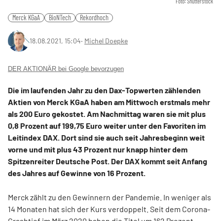
Foto: Shutterstock
Merck KGaA
BioNTech
Rekordhoch
18.08.2021, 15:04
‧
Michel Doepke
DER AKTIONÄR bei Google bevorzugen
Die im laufenden Jahr zu den Dax-Topwerten zählenden
Aktien von Merck KGaA haben am Mittwoch erstmals mehr
als 200 Euro gekostet. Am Nachmittag waren sie mit plus
0,8 Prozent auf 199,75 Euro weiter unter den Favoriten im
Leitindex DAX. Dort sind sie auch seit Jahresbeginn weit
vorne und mit plus 43 Prozent nur knapp hinter dem
Spitzenreiter Deutsche Post. Der DAX kommt seit Anfang
des Jahres auf Gewinne von 16 Prozent.
Merck zählt zu den Gewinnern der Pandemie. In weniger als
14 Monaten hat sich der Kurs verdoppelt. Seit dem Corona-
Crashtief im März 2020 haben die Titel um 162 Prozent