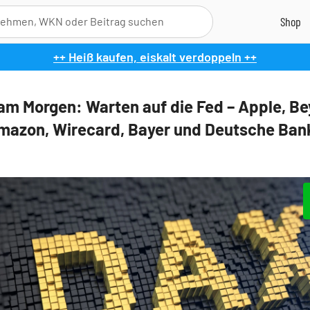
++ Heiß kaufen, eiskalt verdoppeln ++
am Morgen: Warten auf die Fed – Apple, B
mazon, Wirecard, Bayer und Deutsche Ban