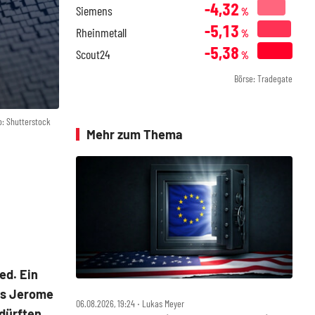
-4,32
Siemens
%
-5,13
Rheinmetall
%
-5,38
Scout24
%
Börse: Tradegate
o: Shutterstock
Mehr zum Thema
ed. Ein
was Jerome
06.08.2026, 19:24 ‧ Lukas Meyer
 dürften