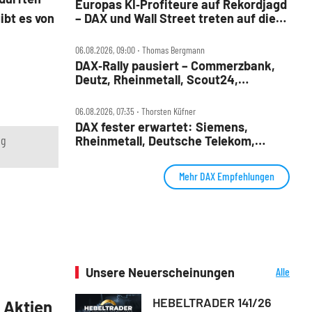
Europas KI‑Profiteure auf Rekordjagd
ibt es von
– DAX und Wall Street treten auf die
Bremse
06.08.2026, 09:00 ‧ Thomas Bergmann
DAX‑Rally pausiert – Commerzbank,
Deutz, Rheinmetall, Scout24,
Siemens, SUSS, United Internet im
Check
06.08.2026, 07:35 ‧ Thorsten Küfner
DAX fester erwartet: Siemens,
ng
Rheinmetall, Deutsche Telekom,
Merck und Commerzbank im Fokus
Mehr DAX Empfehlungen
Unsere Neuerscheinungen
Alle
Neuerscheinungen
HEBELTRADER 141/26
5 Aktien