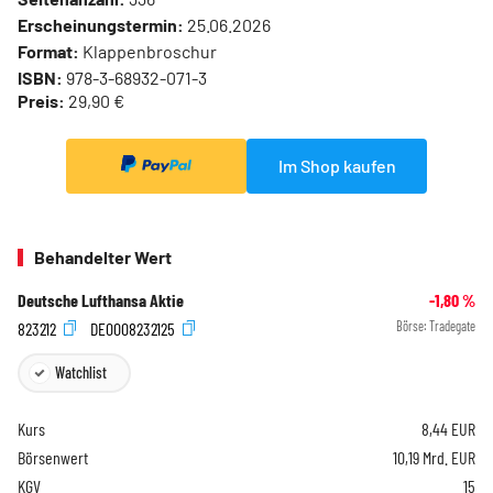
Erscheinungstermin:
25.06.2026
Format:
Klappenbroschur
ISBN:
978-3-68932-071-3
Preis:
29,90 €
Im Shop kaufen
Behandelter Wert
Deutsche Lufthansa Aktie
-1,80
%
823212
DE0008232125
Börse:
Tradegate
Watchlist
Kurs
8,44
EUR
Börsenwert
10,19 Mrd. EUR
KGV
15