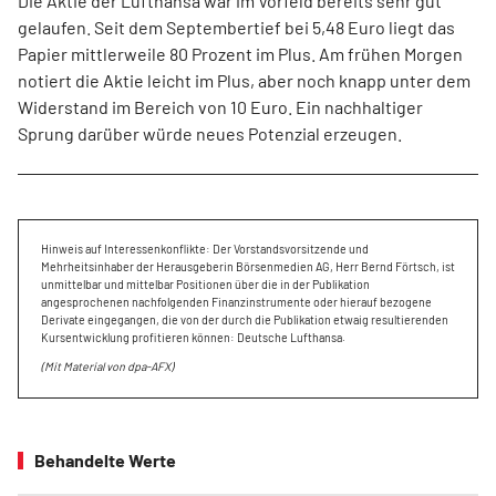
Die Aktie der Lufthansa war im Vorfeld bereits sehr gut
gelaufen. Seit dem Septembertief bei 5,48 Euro liegt das
Papier mittlerweile 80 Prozent im Plus. Am frühen Morgen
notiert die Aktie leicht im Plus, aber noch knapp unter dem
Widerstand im Bereich von 10 Euro. Ein nachhaltiger
Sprung darüber würde neues Potenzial erzeugen.
Hinweis auf Interessenkonflikte: Der Vorstandsvorsitzende und
Mehrheitsinhaber der Herausgeberin Börsenmedien AG, Herr Bernd Förtsch, ist
unmittelbar und mittelbar Positionen über die in der Publikation
angesprochenen nachfolgenden Finanzinstrumente oder hierauf bezogene
Derivate eingegangen, die von der durch die Publikation etwaig resultierenden
Kursentwicklung profitieren können: Deutsche Lufthansa.
(Mit Material von dpa-AFX)
Behandelte Werte