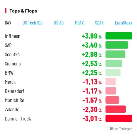
Tops & Flops
DAX
US Tech 100
US 30
MDAX
SDAX
EuroStoxx
+3,99
Infineon
%
+3,40
SAP
%
+2,99
Scout24
%
+2,53
Siemens
%
+2,25
BMW
%
-1,13
Merck
%
-1,17
Beiersdorf
%
-1,57
Munich Re
%
-2,30
Zalando
%
-3,01
Daimler Truck
%
Börse: Tradegate