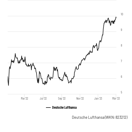
10
9
8
7
6
5
Mai '22
Jul '22
Sep '22
Nov '22
Jan '23
Mär '23
Deutsche Lufthansa
Deutsche Lufthansa
(WKN: 823212)