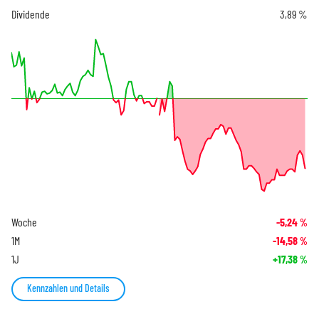
Dividende
3,89 %
Woche
-5,24
%
1M
-14,58
%
1J
+17,38
%
Kennzahlen und Details