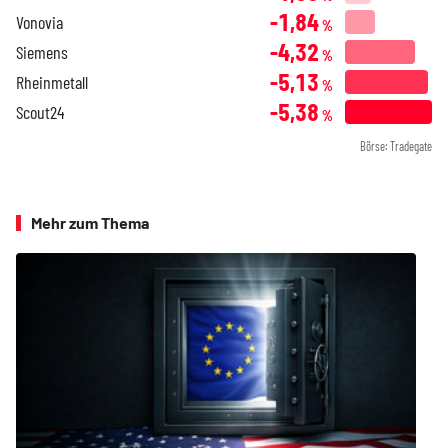
-1,84
Vonovia
%
-4,32
Siemens
%
-5,13
Rheinmetall
%
-5,38
Scout24
%
Börse: Tradegate
Mehr zum Thema