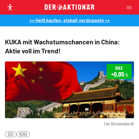
++ Heiß kaufen, eiskalt verdoppeln ++
KUKA mit Wachstumschancen in China:
Aktie voll im Trend!
DAX
+0,05
%
Foto: Börsenmedien AG
DAX
KUKA