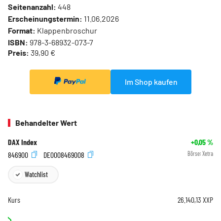
Seitenanzahl:
448
Erscheinungstermin:
11.06.2026
Format:
Klappenbroschur
ISBN:
978-3-68932-073-7
Preis:
39,90 €
Im Shop kaufen
Behandelter Wert
DAX Index
+0,05
%
846900
DE0008469008
Börse:
Xetra
Watchlist
Kurs
26.140,13
XXP