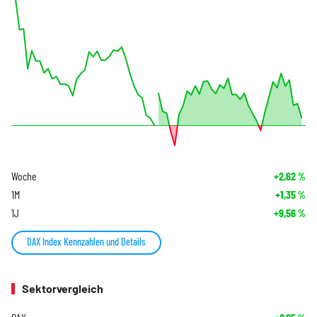
Woche
+2,62
%
1M
+1,35
%
1J
+9,56
%
DAX Index Kennzahlen und Details
Sektorvergleich