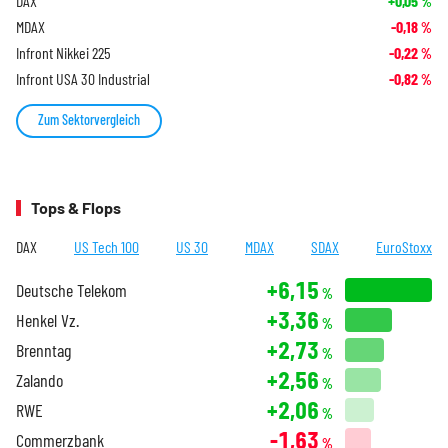
DAX
+0,05
%
MDAX
-0,18
%
Infront Nikkei 225
-0,22
%
Infront USA 30 Industrial
-0,82
%
Zum Sektorvergleich
Tops & Flops
DAX
US Tech 100
US 30
MDAX
SDAX
EuroStoxx
+6,15
Deutsche Telekom
%
+3,36
Henkel Vz.
%
+2,73
Brenntag
%
+2,56
Zalando
%
+2,06
RWE
%
-1,63
Commerzbank
%